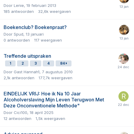
Door
Lenie
,
19 februari 2013
185
antwoorden
32,6k
weergaven
Boekenclub? Boekenpraat?
Door
Spud
,
13 januari
0
antwoorden
117
weergaven
Treffende uitspraken
1
2
3
4
84
Door Gast Hannah1,
7 augustus 2010
2,1k
antwoorden
177,7k
weergaven
EINDELIJK VRIJ: Hoe ik Na 10 Jaar
Alcoholverslaving Mijn Leven Terugwon Met
Deze Onconventionele Methode"
Door
Cici100
,
18 april 2025
12
antwoorden
1,5k
weergaven