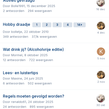
Advies gevraagd
Door
Bolle1991
,
15 december 2025
2
antwoorden
294
weergaven
Hobby draadje
1
2
3
4
14
Door
bolletje
,
22 oktober 2010
349
antwoorden
37,1k
weergaven
Wat drink jij? (Alcoholvrije editie)
Door
Mormel
,
8 oktober 2025
12
antwoorden
722
weergaven
Lees- en luistertips
Door
Maxine
,
24 juni 2025
6
antwoorden
502
weergaven
Regels moeten gevolgd worden?
Door
renaldo61
,
24 oktober 2025
24
antwoorden
895
weergaven