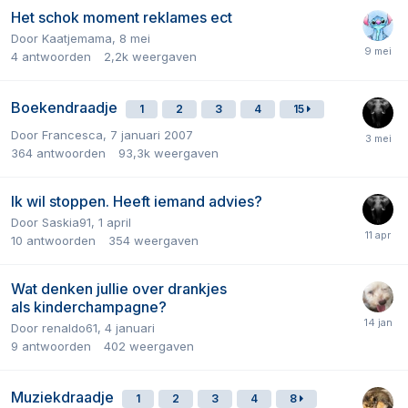
Het schok moment reklames ect
Door
Kaatjemama
,
8 mei
4
antwoorden
2,2k
weergaven
Boekendraadje
1
2
3
4
15
Door
Francesca
,
7 januari 2007
364
antwoorden
93,3k
weergaven
Ik wil stoppen. Heeft iemand advies?
Door
Saskia91
,
1 april
10
antwoorden
354
weergaven
Wat denken jullie over drankjes
als kinderchampagne?
Door
renaldo61
,
4 januari
9
antwoorden
402
weergaven
Muziekdraadje
1
2
3
4
8