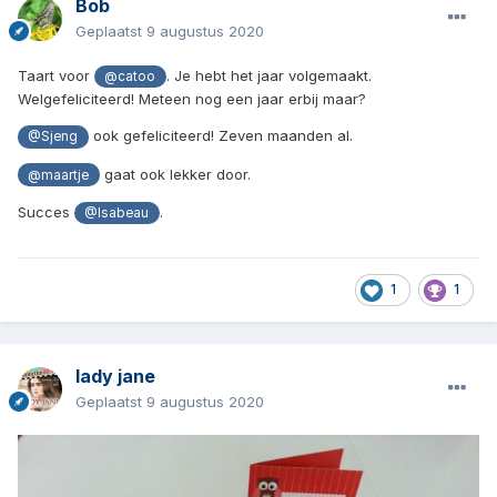
Bob
Geplaatst
9 augustus 2020
Taart voor
. Je hebt het jaar volgemaakt.
@catoo
Welgefeliciteerd! Meteen nog een jaar erbij maar?
ook gefeliciteerd! Zeven maanden al.
@Sjeng
gaat ook lekker door.
@maartje
Succes
.
@Isabeau
1
1
lady jane
Geplaatst
9 augustus 2020