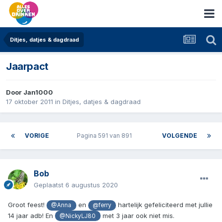
Ditjes, datjes & dagdraad
Jaarpact
Door
Jan1000
17 oktober 2011
in
Ditjes, datjes & dagdraad
VORIGE
Pagina 591 van 891
VOLGENDE
Bob
Geplaatst
6 augustus 2020
Groot feest!
en
hartelijk gefeliciteerd met jullie
@Anna
@ferry
14 jaar adb! En
met 3 jaar ook niet mis.
@NickyLJ80