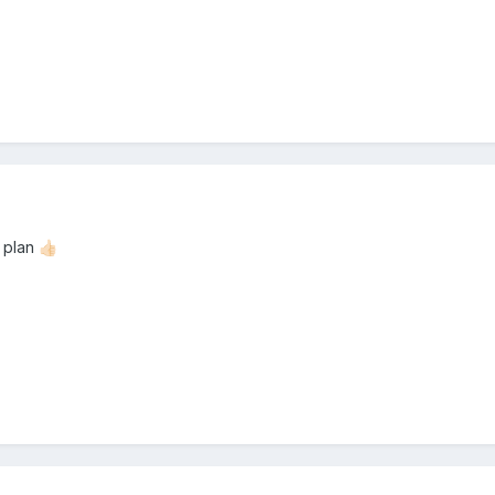
 plan
👍🏻