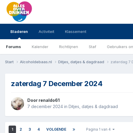
Bladeren
Activiteit
Klassement
Forums
Kalender
Richtlijnen
Staf
Gebruikers on
Start
Alcoholdebaas.nl
Ditjes, datjes & dagdraad
zaterdag 7
zaterdag 7 December 2024
Door
renaldo61
7 december 2024
in
Ditjes, datjes & dagdraad
1
2
3
4
VOLGENDE
Pagina 1 van 4