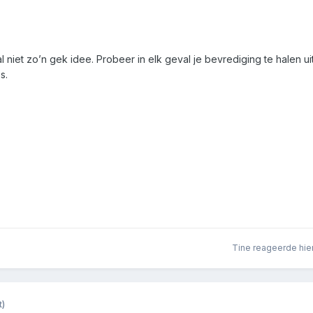
niet zo’n gek idee. Probeer in elk geval je bevrediging te halen u
s.
Tine
reageerde hie
t)