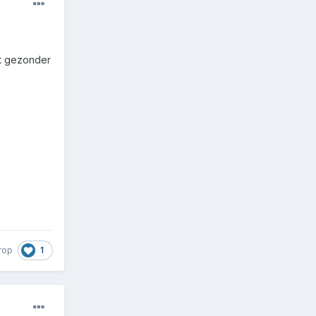
it gezonder
1
rop