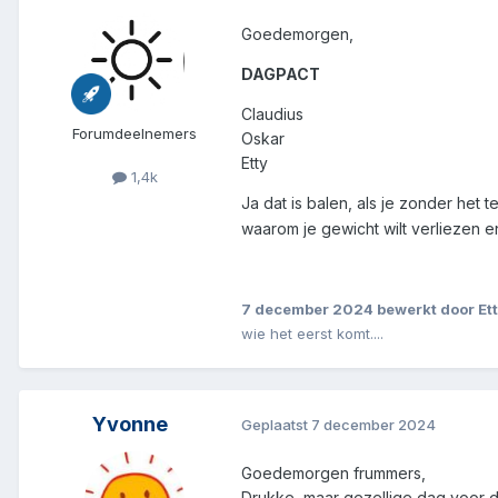
Goedemorgen,
DAGPACT
Claudius
Forumdeelnemers
Oskar
Etty
1,4k
Ja dat is balen, als je zonder het
waarom je gewicht wilt verliezen e
7 december 2024
bewerkt door Et
wie het eerst komt....
Yvonne
Geplaatst
7 december 2024
Goedemorgen frummers,
Drukke, maar gezellige dag voor 