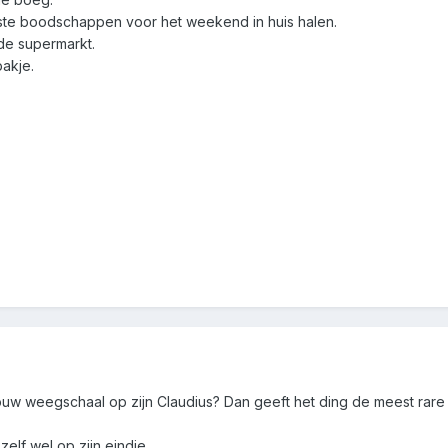
atste boodschappen voor het weekend in huis halen.
n de supermarkt.
bakje.
 jouw weegschaal op zijn Claudius? Dan geeft het ding de meest rar
lf wel op zijn eindje....