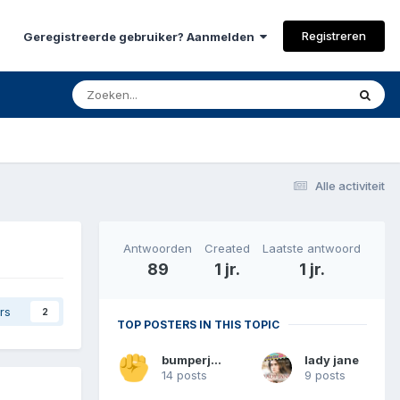
Registreren
Geregistreerde gebruiker? Aanmelden
Alle activiteit
Antwoorden
Created
Laatste antwoord
89
1 jr.
1 jr.
rs
2
TOP POSTERS IN THIS TOPIC
bumperjim
lady jane
14 posts
9 posts