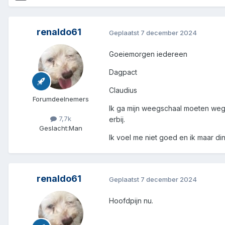
renaldo61
Geplaatst
7 december 2024
Goeiemorgen iedereen
Dagpact
Claudius
Forumdeelnemers
Ik ga mijn weegschaal moeten wegsmi
7,7k
erbij.
Geslacht:
Man
Ik voel me niet goed en ik maar d
renaldo61
Geplaatst
7 december 2024
Hoofdpijn nu.