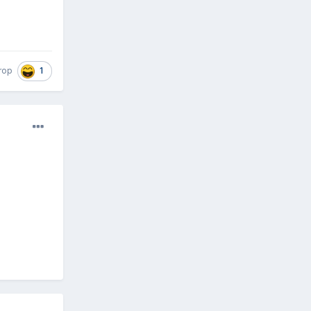
1
rop