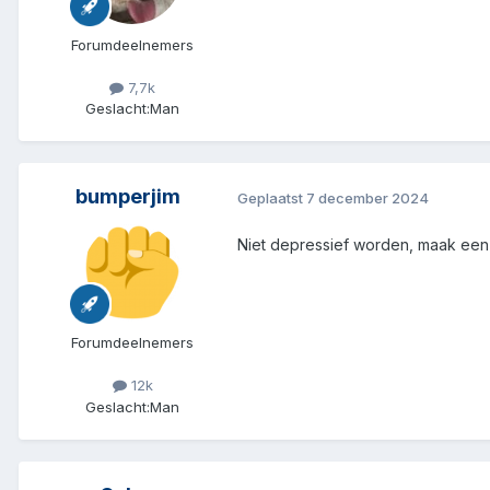
Forumdeelnemers
7,7k
Geslacht:
Man
bumperjim
Geplaatst
7 december 2024
Niet depressief worden, maak een
Forumdeelnemers
12k
Geslacht:
Man