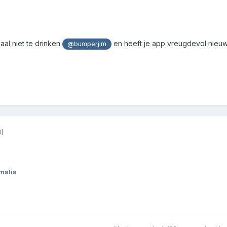
maal niet te drinken
en heeft je app vreugdevol nieuw
@bumperjim
t)
malia