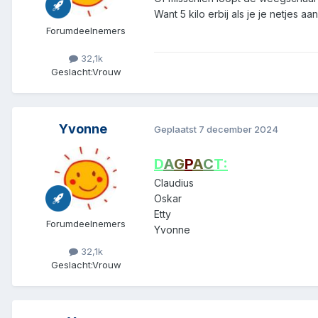
Want 5 kilo erbij als je je netje
Forumdeelnemers
32,1k
Geslacht:
Vrouw
Yvonne
Geplaatst
7 december 2024
D
A
G
P
A
C
T:
Claudius
Oskar
Etty
Forumdeelnemers
Yvonne
32,1k
Geslacht:
Vrouw