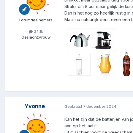
Straks om 8 uur maar gelijk de la
Dan is het nog zo heerlijk rustig i
Maar nu natuurlijk eerst even een 
Forumdeelnemers
32,1k
Geslacht:
Vrouw
Yvonne
Geplaatst
7 december 2024
Kan het zijn dat de batterijen van
aan op het laatst.
Of misschien loopt de weegschaal ze