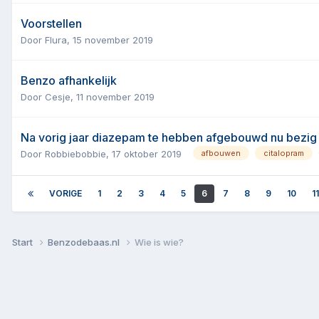
Voorstellen
Door
Flura
,
15 november 2019
Benzo afhankelijk
Door
Cesje
,
11 november 2019
Na vorig jaar diazepam te hebben afgebouwd nu bezig
Door
Robbiebobbie
,
17 oktober 2019
afbouwen
citalopram
VORIGE
1
2
3
4
5
6
7
8
9
10
11
Start
Benzodebaas.nl
Wie is wie?