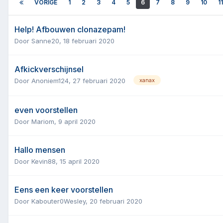
VORIGE
1
2
3
4
5
6
7
8
9
10
11
Help! Afbouwen clonazepam!
Door
Sanne20
,
18 februari 2020
Afkickverschijnsel
Door
Anoniem124
,
27 februari 2020
xanax
even voorstellen
Door
Mariom
,
9 april 2020
Hallo mensen
Door
Kevin88
,
15 april 2020
Eens een keer voorstellen
Door
Kabouter0Wesley
,
20 februari 2020