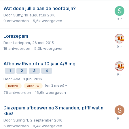
Wat doen jullie aan de hoofdpijn?
Door
Suffy
,
19 augustus 2016
9
antwoorden
5,6k
weergaven
Lorazepam
Door
Lariepam
,
26 mei 2015
16
antwoorden
5,3k
weergaven
Afbouw Rivotril na 10 jaar 4/6 mg
1
2
3
4
Door
Arie
,
3 juni 2016
(en 2 meer)
benzo
afbouw
76
antwoorden
16,6k
weergaven
Diazepam afbouwer na 3 maanden, pffff wat n
klus!
Door
Sunngirl
,
2 september 2016
6
antwoorden
8,4k
weergaven