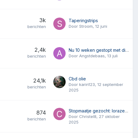
3k
Taperingstrips
Door
Stroom
,
12 juni
berichten
2,4k
Nu 10 weken gestopt met diazepam en angstig
Door
Angstdebaas
,
13 juli
berichten
Cbd olie
24,1k
Door
karin123
,
12 september
berichten
2025
Stopmaatje gezocht: lorazepam—> diazepam afbouw
874
Door
Christel8
,
27 oktober
berichten
2025