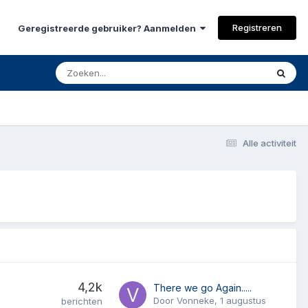
Registreren
Geregistreerde gebruiker? Aanmelden
Alle activiteit
4,2k
There we go Again.....
Door
Vonneke
,
1 augustus
berichten