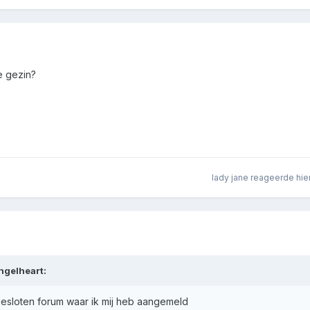
je gezin?
lady jane
reageerde hie
ngelheart
:
 gesloten forum waar ik mij heb aangemeld