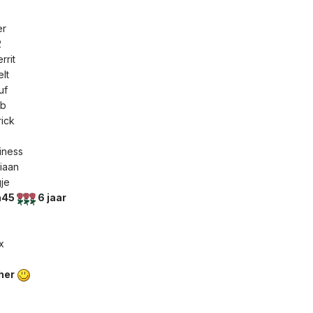
er
2
rrit
elt
uf
ob
rick
iness
tiaan
gje
a45
6 jaar
r
ix
her