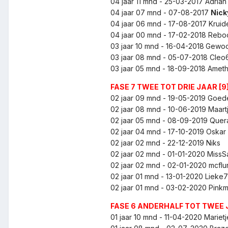
04 jaar 11 mnd - 25-03-2017
Adria
04 jaar 07 mnd - 07-08-2017
Nic
04 jaar 06 mnd - 17-08-2017
Krui
04 jaar 00 mnd - 17-02-2018
Rebo
03 jaar 10 mnd - 16-04-2018
Gewo
03 jaar 08 mnd - 05-07-2018
Cleo
03 jaar 05 mnd - 18-09-2018
Ameth
FASE 7 TWEE TOT DRIE JAAR [9
02 jaar 09 mnd - 19-05-2019
Goed
02 jaar 08 mnd - 10-06-2019
Maart
02 jaar 05 mnd - 08-09-2019
Quer
02 jaar 04 mnd - 17-10-2019
Oskar
02 jaar 02 mnd - 22-12-2019
Niks
02 jaar 02 mnd - 01-01-2020
MissS
02 jaar 02 mnd - 02-01-2020
mcflu
02 jaar 01 mnd - 13-01-2020
Lieke
02 jaar 01 mnd - 03-02-2020
Pink
FASE 6 ANDERHALF TOT TWEE J
01 jaar 10 mnd - 11-04-2020
Mariet