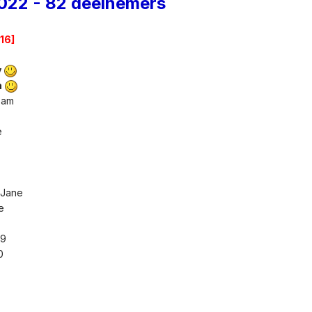
022 - 82 deelnemers
[16]
y
a
bam
e
m
n
 Jane
je
m9
00
a