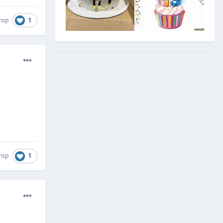
1
rop
1
rop