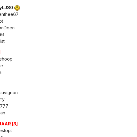
n
kyLJ80
denthee67
ot
onDoen
66
ist
]
ehoop
je
a
auvignon
rry
7777
man
AAR [3]
jestopt