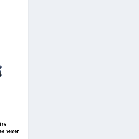
 te
deelnemen.