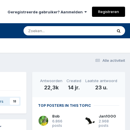
Registreren
Geregistreerde gebruiker? Aanmelden
Alle activiteit
Antwoorden
Created
Laatste antwoord
22,3k
14 jr.
23 u.
rs
18
TOP POSTERS IN THIS TOPIC
Bob
Jan1000
6.866
2.968
posts
posts