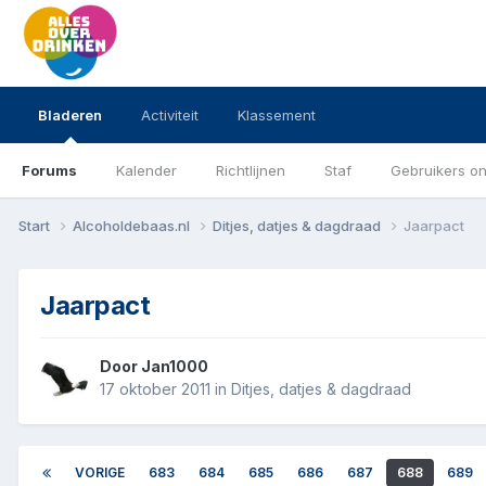
Bladeren
Activiteit
Klassement
Forums
Kalender
Richtlijnen
Staf
Gebruikers on
Start
Alcoholdebaas.nl
Ditjes, datjes & dagdraad
Jaarpact
Jaarpact
Door
Jan1000
17 oktober 2011
in
Ditjes, datjes & dagdraad
VORIGE
683
684
685
686
687
688
689