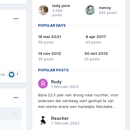
lady jane
nancy
2.569
542 posts
posts
POPULAR DAYS
16 mei 2021
8 apr 2017
58 posts
43 posts
14 nov 2012
30 mrt 2012
39 posts
35 posts
POPULAR POSTS
1
rop
Rudy
1 februari 2023
Bijna 22.5 jaar van droog naar nuchter, voor
iedereen die vandaag viert gestopt te zijn
met sterke drank een hartelijke felicitatie...
Reacher
7 februari 2022