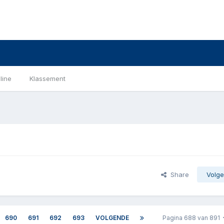
line
Klassement
Share
Volge
690
691
692
693
VOLGENDE
Pagina 688 van 891