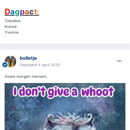
D
a
g
p
a
c
t:
Claudius
Kunsie
Yvonne
bolletje
Geplaatst
4 april 2025
Goeie morgen mensen,