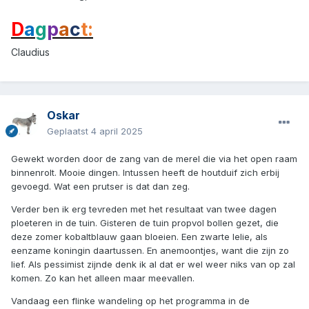
D
a
g
p
a
c
t:
Claudius
Oskar
Geplaatst
4 april 2025
Gewekt worden door de zang van de merel die via het open raam
binnenrolt. Mooie dingen. Intussen heeft de houtduif zich erbij
gevoegd. Wat een prutser is dat dan zeg.
Verder ben ik erg tevreden met het resultaat van twee dagen
ploeteren in de tuin. Gisteren de tuin propvol bollen gezet, die
deze zomer kobaltblauw gaan bloeien. Een zwarte lelie, als
eenzame koningin daartussen. En anemoontjes, want die zijn zo
lief. Als pessimist zijnde denk ik al dat er wel weer niks van op zal
komen. Zo kan het alleen maar meevallen.
Vandaag een flinke wandeling op het programma in de