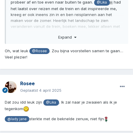
probeer af en toe even naar buiten te gaan.
jij had
@Lika
het laatst over reizen met de trein en dat inspireerde me,
kreeg er ook ineens zin in en ben reisplannen aan het
maken voor de zomer. Heerlijk het landschap te zien
veranderen vanuit de trein, boeken mee, lekker alleen met
mijn eigen gedachten. Het begint steeds meer vorm te
Expand
krijgen, vind het voorbereiden al leuk.
Oh, wat leuk
. Zou bijna voorstellen samen te gaan…
@Rosee
Veel plezier!
Rosee
Geplaatst
4 april 2025
Dat zou idd leuk zijn
. Ik zal naar je zwaaien als ik je
@Lika
tegenkom
sterkte met de beknelde zenuw, niet fijn.
@lady jane