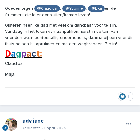
Goedemorgen
,
,
en de
@Claudius
@Yvonne
@Lika
frummers die later aansluiten/komen lezen!
Gisteren heerlijke dag met veel om dankbaar voor te zijn.
Vandaag in het teken van aanpakken. Eerst in de tuin van
vrienden waar achterstallig onderhoud is, daarna bij een vriendin
thuis helpen bij opruimen en meteen wegbrengen. Zin in!
D
a
g
p
a
c
t:
Claudius
Maja
1
lady jane
Geplaatst
21 april 2025