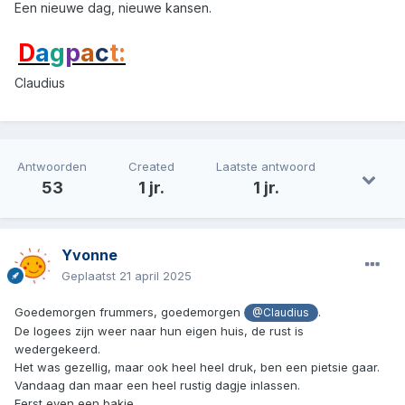
Een nieuwe dag, nieuwe kansen.
D
a
g
p
a
c
t:
Claudius
Antwoorden
Created
Laatste antwoord
53
1 jr.
1 jr.
Yvonne
Geplaatst
21 april 2025
Goedemorgen frummers, goedemorgen
.
@Claudius
De logees zijn weer naar hun eigen huis, de rust is
wedergekeerd.
Het was gezellig, maar ook heel heel druk, ben een pietsie gaar.
Vandaag dan maar een heel rustig dagje inlassen.
Eerst even een bakje.