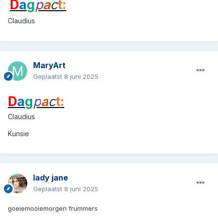
D
a
g
p
a
c
t:
Claudius
MaryArt
Geplaatst
8 juni 2025
D
a
g
p
a
c
t:
Claudius
Kunsie
lady jane
Geplaatst
8 juni 2025
goeiemooiemorgen frummers