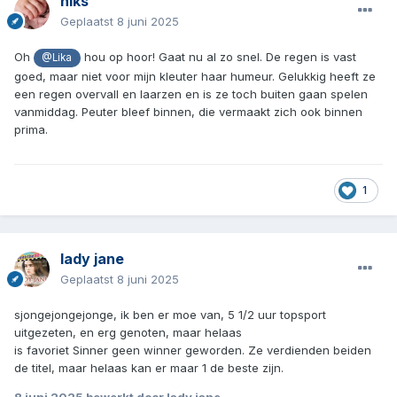
niks
Geplaatst
8 juni 2025
Oh
hou op hoor! Gaat nu al zo snel. De regen is vast
@Lika
goed, maar niet voor mijn kleuter haar humeur. Gelukkig heeft ze
een regen overvall en laarzen en is ze toch buiten gaan spelen
vanmiddag. Peuter bleef binnen, die vermaakt zich ook binnen
prima.
1
lady jane
Geplaatst
8 juni 2025
sjongejongejonge, ik ben er moe van, 5 1/2 uur topsport
uitgezeten, en erg genoten, maar helaas
is favoriet Sinner geen winner geworden. Ze verdienden beiden
de titel, maar helaas kan er maar 1 de beste zijn.