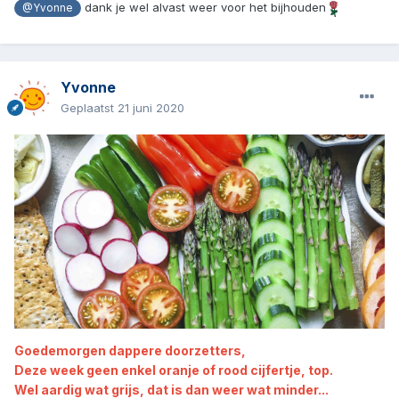
dank je wel alvast weer voor het bijhouden
@Yvonne
Yvonne
Geplaatst
21 juni 2020
Goedemorgen dappere doorzetters,
Deze week geen enkel oranje of rood cijfertje, top.
Wel aardig wat grijs, dat is dan weer wat minder...