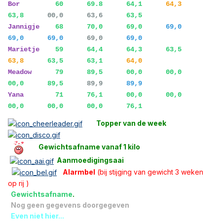
Bor
60
69.8
64,1
64,3
63,8
00,0 63,6
63,5
Jannigje
68 70,0
69,0
69,0
69,0 69,0
69,0
69,0
Marietje
59 64,4 64,3 63,5
63,8
63,5 63,1
64,0
Meadow
79 89,5 00,0 00,0
00,0 89,5
89,9
89,9
Yana
71 76,1 00,0 00,0
00,0 00,0 00,0 76,1
Topper van de week
Gewichtsafname vanaf 1 kilo
Aanmoedigingsaai
Alarmbel
(bij stijging van gewicht 3 weken
op rij )
Gewichtsafname
.
Nog geen gegevens doorgegeven
Even niet hier...