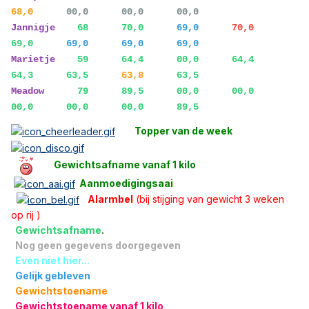
68,0
00,0 00,0 00,0
Jannigje
68 70,0
69,0
70,0
69,0
69,0 69,0 69,0
Marietje
59 64,4 00,0 64,4
64,3 63,5
63,8
63,5
Meadow
79 89,5 00,0 00,0
00,0 00,0 00,0 89,5
Topper van de week
Gewichtsafname vanaf 1 kilo
Aanmoedigingsaai
Alarmbel
(bij stijging van gewicht 3 weken
op rij )
Gewichtsafname
.
Nog geen gegevens doorgegeven
Even niet hier...
Gelijk gebleven
Gewichtstoename
Gewichtstoename vanaf 1 kilo