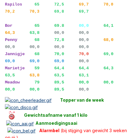
Rapilos
65 72,5
69,7 70,0
70,2 70,3
69,8 69,7
Bor
65
69.8
00,0
64,1
64,3
63,8
00,0 00,0
Penny
68 72,8
00,0
68,0
00,0 00,0 00,0 00,0
Jannigje
68 70,0
70,0
69,0
69,0 69,0 69,0
00,0
Marietje
59 64,4 64,4 64,3
63,5
63,8
63,5 63,1
Meadow
79 89,5 00,0 00,0
00,0 00,0 89,5
00,0
Topper van de week
Gewichtsafname vanaf 1 kilo
Aanmoedigingsaai
Alarmbel
(bij stijging van gewicht 3 weken
op rij )