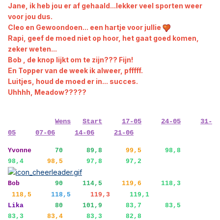
Jane, ik heb jou er af gehaald...lekker veel sporten weer
voor jou dus.
Cleo en Gewoondoen... een hartje voor jullie
Rapi, geef de moed niet op hoor, het gaat goed komen,
zeker weten...
Bob , de knop lijkt om te zijn??? Fijn!
En Topper van de week ik alweer, pfffff.
Luitjes, houd de moed er in... succes.
Uhhhh, Meadow?????
Wens
Start
17-05
24-05
31-
05
07-06
14-06
21-06
Yvonne
70 89,8
99,5
98,8
98,4
98,5
97,8 97,2
Bob
90
114,5
119,6
118,3
118,5
118,5
119,3
119,1
Lika
80
101,9
83,7 83,5
83,3
83,4
83,3 82,8