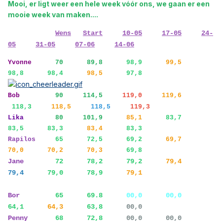
Mooi, er ligt weer een hele week vóór ons, we gaan er een
mooie week van maken....
Wens
Start
10-05
17-05
24-
05
31-05
07-06
14-06
Yvonne
70 89,8
98,9
99,5
98,8 98,4
98,5
97,8
Bob
90
114,5
119,0
119,6
118,3
118,5
118,5
119,3
Lika
80
101,9
85,1
83,7
83,5 83,3
83,4
83,3
Rapilos
65 72,5
69,2
69,7
70,0 70,2 70,3
69,8
Jane
72 78,2
79,2
79,4
79,4
79,0 78,9
79,1
Bor
65
69.8
00,0 00,0
64,1
64,3
63,8
00,0
Penny
68 72,8
00,0 00,0