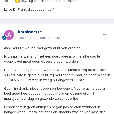
28-02
96,7 Kg veel krentebollen en water
Lytse Dr Frank dieet bevalt dat?
Antoinnette
Geplaatst
28 februari 2012
Jan, het lukt wel he, wel gezond blijven eten he.
Ik vraag me wel af of het een goed idee is om je elke dag te
wegen. Het moet geen obsessie gaan worden.
Ik ben zelf ook jaren te zwaar geweest. Sinds bij mij de diagnose
suikerziekte is gesteld, is bij mij het roer om. Jaar geleden woog ik
100 kilo bij 1.83 meter, ik weeg nu ongeveer 85 kilo.
Geen frisdrank, niet snoepen en bewegen. Maar wat me vooral
heel goed heeft gedaan is regelmatig en gezond eten. 3
maaltijden per dag en gezonde tussendoortjes.
Eerder nam ik geen ontbijt en begon pas te eten wanneer ik
honger kreeg. Vooral savonds en snachts was de koelkast niet