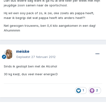
Dan dus iedere dag want ik ga nu al drie keer per week met mijn
jeugdige zoon samen naar de sportschool.
Hij wil een sixy pack of zo, ik zei, oke zoiets als pappa heeft,
maar ik begrijp dat wat pappa heeft iets anders heet!?!
Net gewogen trouwens, ben 0,4 kilo aangekomen in een dag!
Ahummmm
meiske
Geplaatst
27 februari 2012
Sinds ik gestopt ben met de Alcohol
30 kg kwijt, dus veel meer energie:D
1
2