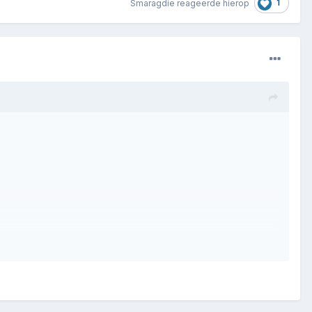
1
Smaragdie
reageerde hierop