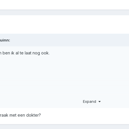
uinn
:
n ben ik al te laat nog ook.
Expand
praak met een dokter?