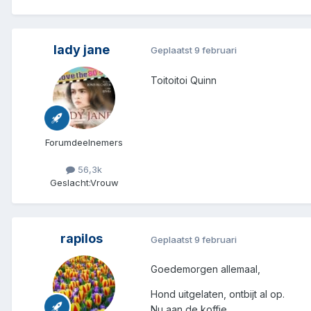
lady jane
Geplaatst
9 februari
Toitoitoi Quinn
Forumdeelnemers
56,3k
Geslacht:
Vrouw
rapilos
Geplaatst
9 februari
Goedemorgen allemaal,
Hond uitgelaten, ontbijt al op.
Nu aan de koffie