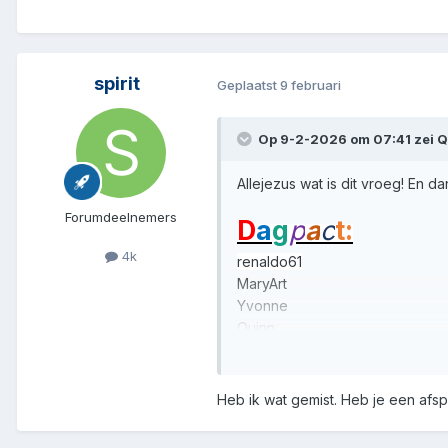
spirit
Geplaatst
9 februari
Op 9-2-2026 om 07:41 zei
Q
Allejezus wat is dit vroeg! En da
Forumdeelnemers
D
a
g
p
a
c
t:
4k
renaldo61
MaryArt
Yvonne
Quinn
Heb ik wat gemist. Heb je een afs