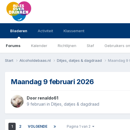
Bladeren
Activiteit
Klassement
Forums
Kalender
Richtlijnen
Staf
Gebruikers on
Start
Alcoholdebaas.nl
Ditjes, datjes & dagdraad
Maandag 9 
Maandag 9 februari 2026
Door
renaldo61
9 februari
in
Ditjes, datjes & dagdraad
1
2
VOLGENDE
Pagina 1 van 2