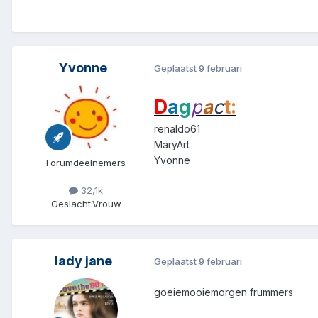
Yvonne
Geplaatst
9 februari
D
a
g
p
a
c
t:
renaldo61
MaryArt
Yvonne
Forumdeelnemers
32,1k
Geslacht:
Vrouw
lady jane
Geplaatst
9 februari
goeiemooiemorgen frummers