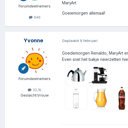
MaryArt
Forumdeelnemers
Goeiemorgen allemaal!
946
Yvonne
Geplaatst
9 februari
Goedemorgen Renaldo, MaryArt en
Even snel het bakje neerzetten hi
Forumdeelnemers
32,1k
Geslacht:
Vrouw