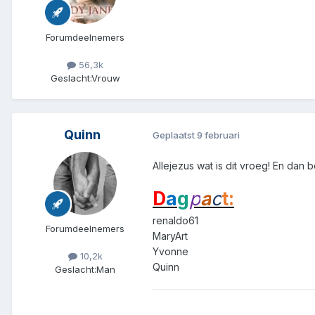
Forumdeelnemers
56,3k
Geslacht:
Vrouw
Quinn
Geplaatst
9 februari
Allejezus wat is dit vroeg! En dan b
D
a
g
p
a
c
t:
renaldo61
Forumdeelnemers
MaryArt
Yvonne
10,2k
Quinn
Geslacht:
Man