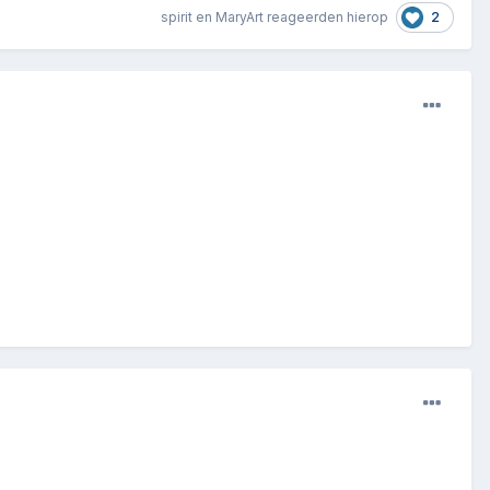
2
spirit
en
MaryArt
reageerden hierop