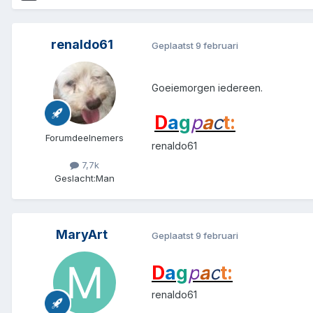
renaldo61
Geplaatst
9 februari
Goeiemorgen iedereen.
D
a
g
p
a
c
t:
Forumdeelnemers
renaldo61
7,7k
Geslacht:
Man
MaryArt
Geplaatst
9 februari
D
a
g
p
a
c
t:
renaldo61