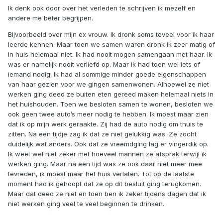
Ik denk ook door over het verleden te schrijven ik mezelf en
andere me beter begrijpen.
Bijvoorbeeld over mijn ex vrouw. Ik dronk soms teveel voor ik haar
leerde kennen. Maar toen we samen waren dronk ik zeer matig of
in huis helemaal niet. Ik had nooit mogen samengaan met haar. Ik
was er namelijk nooit verliefd op. Maar ik had toen wel iets of
iemand nodig. Ik had al sommige minder goede eigenschappen
van haar gezien voor we gingen samenwonen. Alhoewel ze niet
werken ging deed ze buiten eten gereed maken helemaal niets in
het huishouden. Toen we besloten samen te wonen, besloten we
ook geen twee auto’s meer nodig te hebben. Ik moest maar zien
dat ik op mijn werk geraakte. Zij had de auto nodig om thuis te
zitten. Na een tijdje zag ik dat ze niet gelukkig was. Ze zocht
duidelijk wat anders. Ook dat ze vreemdging lag er vingerdik op.
Ik weet wel niet zeker met hoeveel mannen ze afsprak terwijl ik
werken ging. Maar na een tijd was ze ook daar niet meer mee
tevreden, ik moest maar het huis verlaten. Tot op de laatste
moment had ik gehoopt dat ze op dit besluit ging terugkomen.
Maar dat deed ze niet en toen ben ik zeker tijdens dagen dat ik
niet werken ging veel te veel beginnen te drinken.