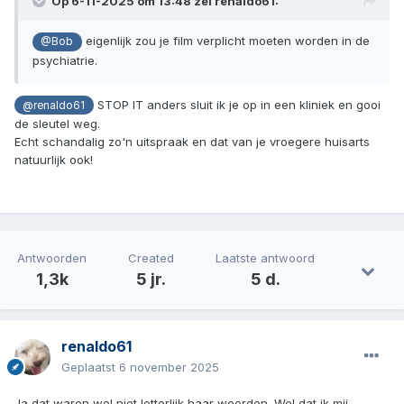
Op 6-11-2025 om 13:48 zei
renaldo61
:
eigenlijk zou je film verplicht moeten worden in de
@Bob
psychiatrie.
STOP IT anders sluit ik je op in een kliniek en gooi
@renaldo61
de sleutel weg.
Echt schandalig zo'n uitspraak en dat van je vroegere huisarts
natuurlijk ook!
Antwoorden
Created
Laatste antwoord
1,3k
5 jr.
5 d.
renaldo61
Geplaatst
6 november 2025
Ja dat waren wel niet letterlijk haar woorden. Wel dat ik mij