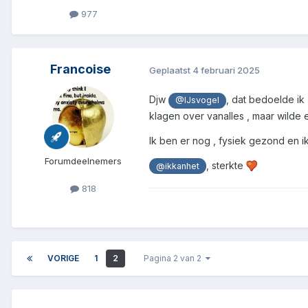
977
Francoise
Geplaatst
4 februari 2025
Djw
, dat bedoelde ik
@IJsvogel
klagen over vanalles , maar wilde 
Ik ben er nog , fysiek gezond en ik
Forumdeelnemers
, sterkte
@ikkanhet
818
VORIGE
1
2
Pagina 2 van 2