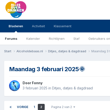
Bladeren
Activiteit
Klassement
Forums
Kalender
Richtlijnen
Staf
Gebruikers on
Start
Alcoholdebaas.nl
Ditjes, datjes & dagdraad
Maandag 3 f
Maandag 3 februari 2025🌞
Door
Fonny
3 februari 2025
in
Ditjes, datjes & dagdraad
VORIGE
1
2
Pagina 2 van 2