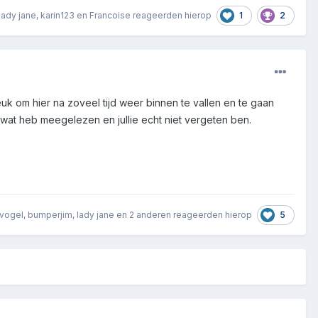
1
2
lady jane
,
karin123
en
Francoise
reageerden hierop
euk om hier na zoveel tijd weer binnen te vallen en te gaan
h wat heb meegelezen en jullie echt niet vergeten ben.
5
svogel
,
bumperjim
,
lady jane
en
2 anderen
reageerden hierop