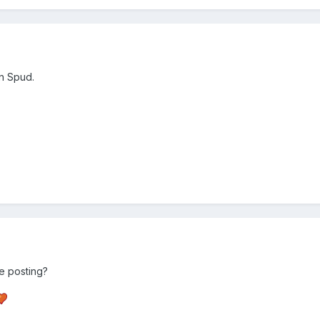
en Spud.
je posting?