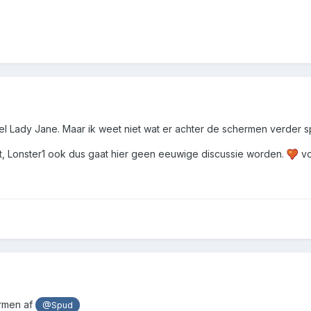
 Lady Jane. Maar ik weet niet wat er achter de schermen verder spe
ht, Lonster1 ook dus gaat hier geen eeuwige discussie worden.
vo
ermen af
@Spud