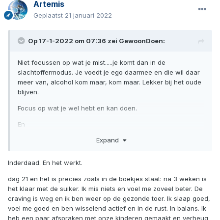
Artemis
Geplaatst
21 januari 2022
Op 17-1-2022 om 07:36 zei
GewoonDoen
:
Niet focussen op wat je mist.....je komt dan in de
slachtoffermodus. Je voedt je ego daarmee en die wil daar
meer van, alcohol kom maar, kom maar. Lekker bij het oude
blijven.
Focus op wat je wel hebt en kan doen.
En
Expand
Snoep verstandig.....eet een appel
Inderdaad. En het werkt.
dag 21 en het is precies zoals in de boekjes staat: na 3 weken is
het klaar met de suiker. Ik mis niets en voel me zoveel beter. De
craving is weg en ik ben weer op de gezonde toer. Ik slaap goed,
voel me goed en ben wisselend actief en in de rust. In balans. Ik
heb een paar afspraken met onze kinderen gemaakt en verheug