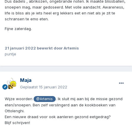
Dus dadels , abrikozen, ongebrande noten. Ik maakte blissballen,
snoepen mag, maar gedoseerd. Met volle aandacht. Awareness,
life is bliss als je iets heel erg lekkers eet en niet als je zit te
schransen te emo eten.
Fijne zaterdag.
21 januari 2022
bewerkt door Artemis
puntje
Maja
Geplaatst
15 januari 2022
Wijze woorden
. Ik sluit mij aan bij de missie gezond
@Artemis
eten/snoepen. Ben zelf verslingerd aan de kookboeken van
Ottolenghi.
Een nieuwe draad voor ook aanleren gezond eetgedrag?
Blijf schrijven!