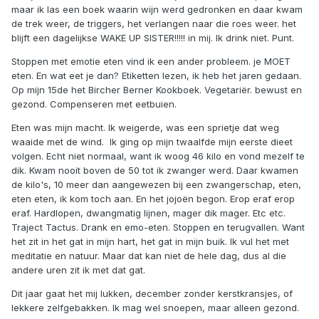
maar ik las een boek waarin wijn werd gedronken en daar kwam
de trek weer, de triggers, het verlangen naar die roes weer. het
blijft een dagelijkse WAKE UP SISTER!!!!! in mij. Ik drink niet. Punt.
Stoppen met emotie eten vind ik een ander probleem. je MOET
eten. En wat eet je dan? Etiketten lezen, ik heb het jaren gedaan.
Op mijn 15de het Bircher Berner Kookboek. Vegetariër. bewust en
gezond. Compenseren met eetbuien.
Eten was mijn macht. Ik weigerde, was een sprietje dat weg
waaide met de wind. Ik ging op mijn twaalfde mijn eerste dieet
volgen. Echt niet normaal, want ik woog 46 kilo en vond mezelf te
dik. Kwam nooit boven de 50 tot ik zwanger werd. Daar kwamen
de kilo's, 10 meer dan aangewezen bij een zwangerschap, eten,
eten eten, ik kom toch aan. En het jojoën begon. Erop eraf erop
eraf. Hardlopen, dwangmatig lijnen, mager dik mager. Etc etc.
Traject Tactus. Drank en emo-eten. Stoppen en terugvallen. Want
het zit in het gat in mijn hart, het gat in mijn buik. Ik vul het met
meditatie en natuur. Maar dat kan niet de hele dag, dus al die
andere uren zit ik met dat gat.
Dit jaar gaat het mij lukken, december zonder kerstkransjes, of
lekkere zelfgebakken. Ik mag wel snoepen, maar alleen gezond.