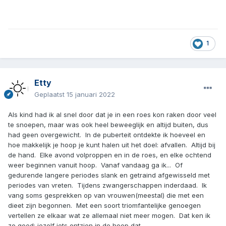
1
Etty
Geplaatst
15 januari 2022
Als kind had ik al snel door dat je in een roes kon raken door veel
te snoepen, maar was ook heel beweeglijk en altijd buiten, dus
had geen overgewicht. In de puberteit ontdekte ik hoeveel en
hoe makkelijk je hoop je kunt halen uit het doel: afvallen. Altijd bij
de hand. Elke avond volproppen en in de roes, en elke ochtend
weer beginnen vanuit hoop. Vanaf vandaag ga ik... Of
gedurende langere periodes slank en getraind afgewisseld met
periodes van vreten. Tijdens zwangerschappen inderdaad. Ik
vang soms gesprekken op van vrouwen(meestal) die met een
dieet zijn begonnen. Met een soort triomfantelijke genoegen
vertellen ze elkaar wat ze allemaal niet meer mogen. Dat ken ik
zo goed: jezelf iets ontzien in de hoop dat....