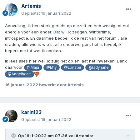
Artemis
Geplaatst
16 januari 2022
Aanvulling, ik ben sterk gericht op mezelf en heb weinig tot nul
energie voor een ander. Dat wil ik zeggen. Wintertime,
introspectie. En daarmee bedoel ik de rest van het forum , alle
draden, alle wie is wie's, alle onderwerpen, het is teveel, ik
beperk me tot wat ik aankan.
Ik lees alles hier wel. Ik zuig het op en laat het inwerken. Dank
daarvoor
@Maja
@Etty
@Lonster
@lady jane
@Angelheart
16 januari 2022
bewerkt door Artemis
karin123
Geplaatst
16 januari 2022
Op 16-1-2022 om 07:36 zei
Artemis
: