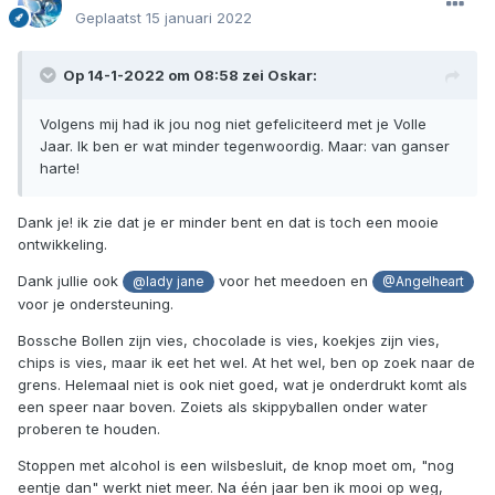
Geplaatst
15 januari 2022
Op 14-1-2022 om 08:58 zei
Oskar
:
Volgens mij had ik jou nog niet gefeliciteerd met je Volle
Jaar. Ik ben er wat minder tegenwoordig. Maar: van ganser
harte!
Dank je! ik zie dat je er minder bent en dat is toch een mooie
ontwikkeling.
Dank jullie ook
voor het meedoen en
@lady jane
@Angelheart
voor je ondersteuning.
Bossche Bollen zijn vies, chocolade is vies, koekjes zijn vies,
chips is vies, maar ik eet het wel. At het wel, ben op zoek naar de
grens. Helemaal niet is ook niet goed, wat je onderdrukt komt als
een speer naar boven. Zoiets als skippyballen onder water
proberen te houden.
Stoppen met alcohol is een wilsbesluit, de knop moet om, "nog
eentje dan" werkt niet meer. Na één jaar ben ik mooi op weg,