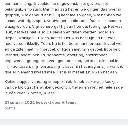
een aanleiding, ik voelde me ongewenst, niet gezien, niet
belangrijk, emo rush. Mijn man zag het en we gingen daarover in
gesprek, wat gebeurt er nu. Hij kent me zo goed, wat hebben we
samen wat afgezopen, verdwenen in die roes. Dat mis ik, samen
wazig worden. Vlijmscherp gaf hij aan hoe dat toen ging. Het was
leuk, het was niet leuk. De pieken en dalen werden hoger en
dieper. Drankjank, ruzies, katers. Het was heel fijn en het was
heel verschrikkelijk. Toen. Nu is het beter hanteerbaar. Ik voel wel
en ga zitten met mijn gevoel, of liggen met mijn gevoel. Boosheid,
verdriet, angst, schuld, schaamte, afwijzing, onzichtbaar,
ongewenst, genegeerd, verlegen, onzeker, het is er allemaal in
mijn achtbaan, mijn onrust, mijn chaos. En het mag er zijn, want ik
doe er niemand kwaad mee. Het is in mezelf. En ik kan het aan.
Kleine stapjes. vandaag snoep ik niet, ik heb suikervrije koekjes
van de biologische winkel gekocht. Uittellen en niet het hele zakje
in één keer. Ik oefen, ik leer.
21 januari 2022
bewerkt door Artemis
puntje