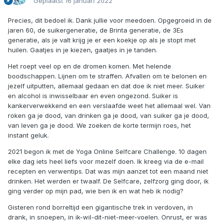
Geplaatst
16 januari 2022
Precies, dit bedoel ik. Dank jullie voor meedoen. Opgegroeid in de
jaren 60, de suikergeneratie, de Brinta generatie, de 3Es
generatie, als je valt krijg je er een koekje op als je stopt met
huilen. Gaatjes in je kiezen, gaatjes in je tanden.
Het roept veel op en de dromen komen. Met helende
boodschappen. Lijnen om te straffen. Afvallen om te belonen en
jezelf uitputten, allemaal gedaan en dat doe ik niet meer. Suiker
en alcohol is inwisselbaar en even ongezond. Suiker is
kankerverwekkend en een verslaafde weet het allemaal wel. Van
roken ga je dood, van drinken ga je dood, van suiker ga je dood,
van leven ga je dood. We zoeken de korte termijn roes, het
instant geluk.
2021 begon ik met de Yoga Online Selfcare Challenge. 10 dagen
elke dag iets heel liefs voor mezelf doen. Ik kreeg via de e-mail
recepten en verwentips. Dat was mijn aanzet tot een maand niet
drinken. Het werden er twaalf. De Selfcare, zelfzorg ging door, ik
ging verder op mijn pad, wie ben ik en wat heb ik nodig?
Gisteren rond borreltijd een gigantische trek in verdoven, in
drank, in snoepen, in ik-wil-dit-niet-meer-voelen. Onrust, er was