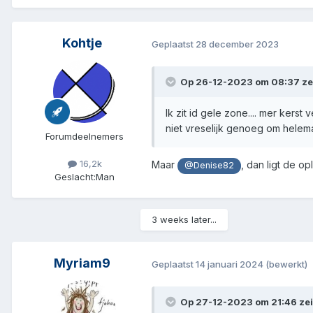
Kohtje
Geplaatst
28 december 2023
Op 26-12-2023 om 08:37 ze
Ik zit id gele zone.... mer kers
niet vreselijk genoeg om helemaal
Forumdeelnemers
16,2k
Maar
, dan ligt de o
@Denise82
Geslacht:
Man
3 weeks later...
Myriam9
Geplaatst
14 januari 2024
(bewerkt)
Op 27-12-2023 om 21:46 ze