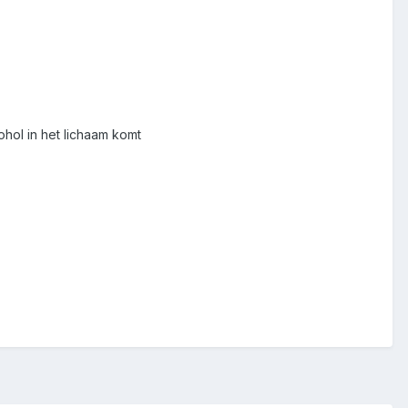
ol. Zodra het 1e glas alcohol in het lichaam komt