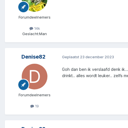
Forumdeelnemers
14k
Geslacht:
Man
Denise82
Geplaatst
23 december 2023
Goh dan ben ik verslaafd denk ik...
drinkt... alles wordt leuker... zelfs
Forumdeelnemers
19