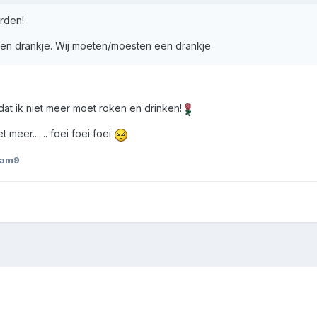
rden!
geen drankje. Wij moeten/moesten een drankje
j dat ik niet meer moet roken en drinken!
 meer....... foei foei foei
iam9