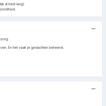
jk al best lang)
ezondheid.
szorg.
doven. En het vaak je gedachten beheerst.