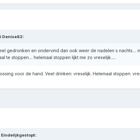
i
Denise82
:
t veel gedronken en ondervind dan ook weer de nadelen s nachts.... mis
 te stoppen.... helemaal stoppen lijkt me zo vreselijk.....
plossing voor de hand. Veel drinken: vreselijk. Helemaal stoppen: vre
i
Eindelijkgestopt
: