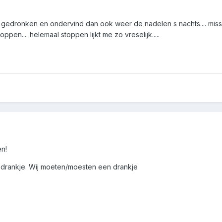
el gedronken en ondervind dan ook weer de nadelen s nachts.... misseli
pen.... helemaal stoppen lijkt me zo vreselijk.....
n!
n drankje. Wij moeten/moesten een drankje