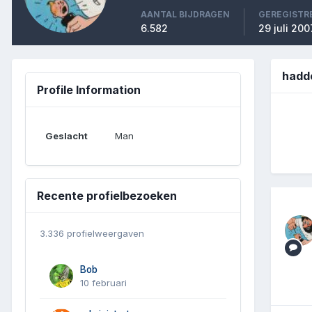
AANTAL BIJDRAGEN
GEREGISTR
6.582
29 juli 200
hadd
Profile Information
Geslacht
Man
Recente profielbezoeken
3.336 profielweergaven
Bob
10 februari