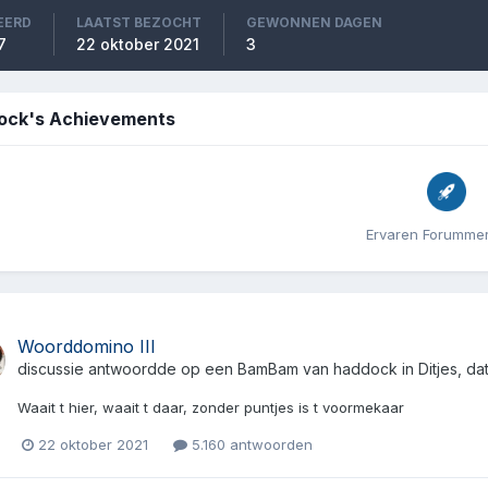
EERD
LAATST BEZOCHT
GEWONNEN DAGEN
7
22 oktober 2021
3
ock's Achievements
Ervaren Forummer
Woorddomino III
discussie antwoordde op een
BamBam
van
haddock
in
Ditjes, d
Waait t hier, waait t daar, zonder puntjes is t voormekaar
22 oktober 2021
5.160 antwoorden