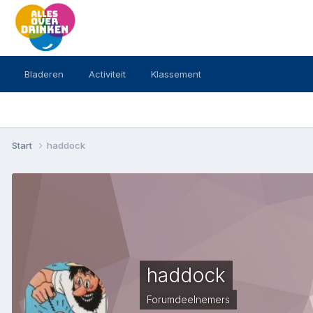
Bladeren
Activiteit
Klassement
Start
haddock
haddock
Forumdeelnemers