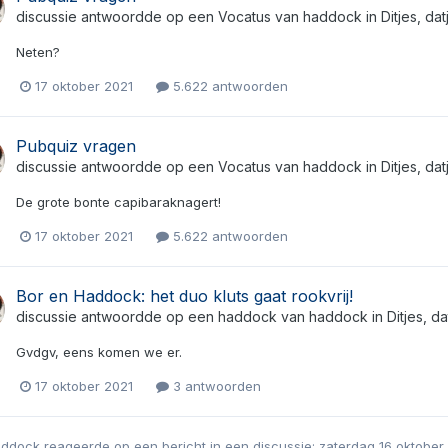
discussie antwoordde op een
Vocatus
van
haddock
in
Ditjes, da
Neten?
17 oktober 2021
5.622 antwoorden
Pubquiz vragen
discussie antwoordde op een
Vocatus
van
haddock
in
Ditjes, da
De grote bonte capibaraknagert!
17 oktober 2021
5.622 antwoorden
Bor en Haddock: het duo kluts gaat rookvrij!
discussie antwoordde op een
haddock
van
haddock
in
Ditjes, d
Gvdgv, eens komen we er.
17 oktober 2021
3 antwoorden
addock
reageerde op een bericht in een discussie:
zaterdag 16 oktober