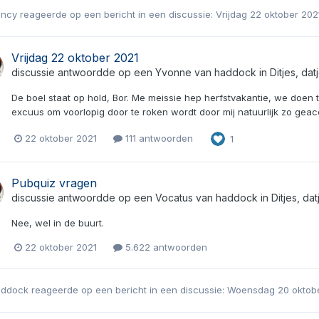
ancy
reageerde op een bericht in een discussie:
Vrijdag 22 oktober 20
Vrijdag 22 oktober 2021
discussie antwoordde op een
Yvonne
van
haddock
in
Ditjes, da
De boel staat op hold, Bor. Me meissie hep herfstvakantie, we doen t
excuus om voorlopig door te roken wordt door mij natuurlijk zo ge
22 oktober 2021
111 antwoorden
1
Pubquiz vragen
discussie antwoordde op een
Vocatus
van
haddock
in
Ditjes, da
Nee, wel in de buurt.
22 oktober 2021
5.622 antwoorden
addock
reageerde op een bericht in een discussie:
Woensdag 20 oktob