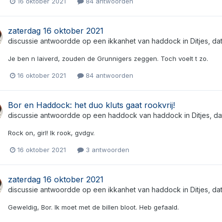
16 oktober 2021
84 antwoorden
zaterdag 16 oktober 2021
discussie antwoordde op een
ikkanhet
van
haddock
in
Ditjes, d
Je ben n laiverd, zouden de Grunnigers zeggen. Toch voelt t zo.
16 oktober 2021
84 antwoorden
Bor en Haddock: het duo kluts gaat rookvrij!
discussie antwoordde op een
haddock
van
haddock
in
Ditjes, d
Rock on, girl! Ik rook, gvdgv.
16 oktober 2021
3 antwoorden
zaterdag 16 oktober 2021
discussie antwoordde op een
ikkanhet
van
haddock
in
Ditjes, d
Geweldig, Bor. Ik moet met de billen bloot. Heb gefaald.