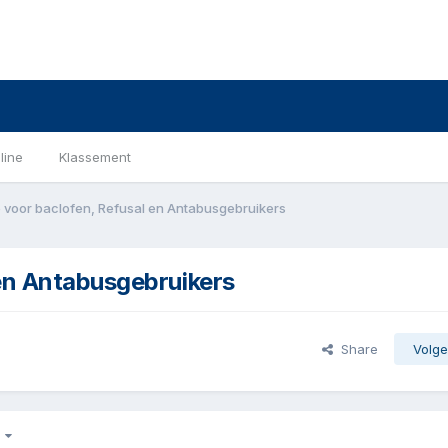
line
Klassement
 voor baclofen, Refusal en Antabusgebruikers
en Antabusgebruikers
Share
Volge
0