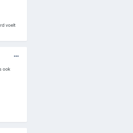
rd voelt
is ook