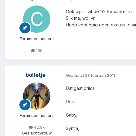
Ook bij mij zit de 1/2 Refusal er in.
Slik ma, wo, vr.
Hoop voorlopig geen excuus te vi
Forumdeelnemers
159
bolletje
Geplaatst
28 februari 2011
Dat gaat prima.
Dees,
Gaby,
Forumdeelnemers
42,9k
Syntia,
Geslacht:
Vrouw