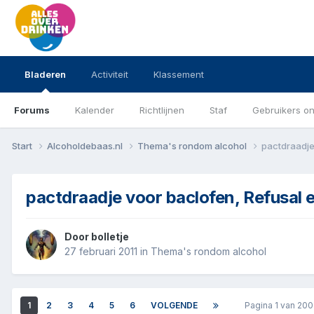
Bladeren
Activiteit
Klassement
Forums
Kalender
Richtlijnen
Staf
Gebruikers on
Start
Alcoholdebaas.nl
Thema's rondom alcohol
pactdraadje
pactdraadje voor baclofen, Refusal 
Door
bolletje
27 februari 2011
in
Thema's rondom alcohol
1
2
3
4
5
6
VOLGENDE
Pagina 1 van 20