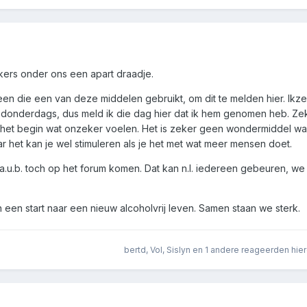
ers onder ons een apart draadje.
reen die een van deze middelen gebruikt, om dit te melden hier. Ikze
 donderdags, dus meld ik die dag hier dat ik hem genomen heb. Ze
 het begin wat onzeker voelen. Het is zeker geen wondermiddel want
 het kan je wel stimuleren als je het met wat meer mensen doet.
 a.u.b. toch op het forum komen. Dat kan n.l. iedereen gebeuren, we 
een start naar een nieuw alcoholvrij leven. Samen staan we sterk.
bertd
,
Vol
,
Sislyn
en
1 andere
reageerden hie