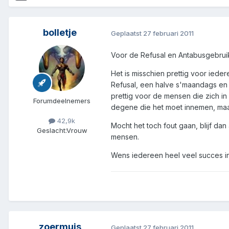
bolletje
Geplaatst
27 februari 2011
Voor de Refusal en Antabusgebruik
Het is misschien prettig voor iede
Refusal, een halve s'maandags en
prettig voor de mensen die zich in
Forumdeelnemers
degene die het moet innemen, maar
42,9k
Mocht het toch fout gaan, blijf dan
Geslacht:
Vrouw
mensen.
Wens iedereen heel veel succes in 
zoermuis
Geplaatst
27 februari 2011