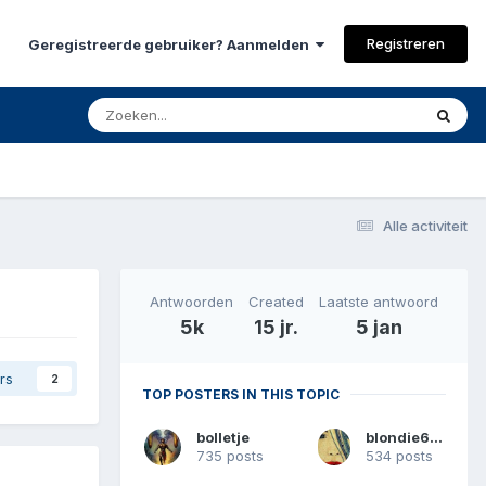
Registreren
Geregistreerde gebruiker? Aanmelden
Alle activiteit
Antwoorden
Created
Laatste antwoord
5k
15 jr.
5 jan
rs
2
TOP POSTERS IN THIS TOPIC
bolletje
blondie6173
735 posts
534 posts