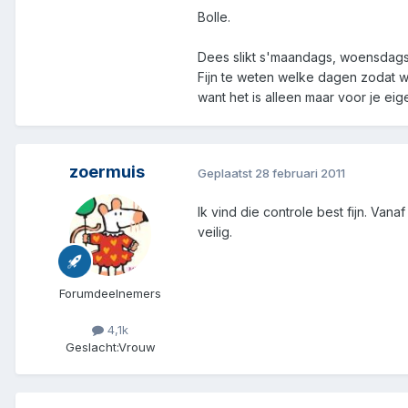
Bolle.
Dees slikt s'maandags, woensdags e
Fijn te weten welke dagen zodat w
want het is alleen maar voor je eig
zoermuis
Geplaatst
28 februari 2011
Ik vind die controle best fijn. Va
veilig.
Forumdeelnemers
4,1k
Geslacht:
Vrouw