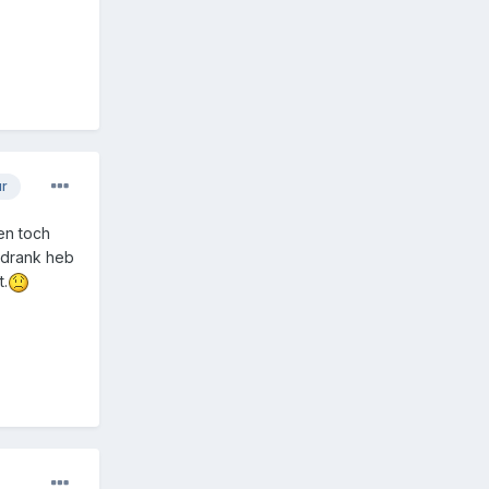
ur
en toch
 drank heb
t.