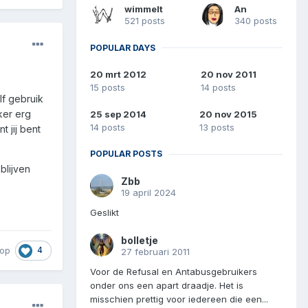
wimmelt
An
521 posts
340 posts
POPULAR DAYS
20 mrt 2012
20 nov 2011
15 posts
14 posts
lf gebruik
ker erg
25 sep 2014
20 nov 2015
14 posts
13 posts
 jij bent
POPULAR POSTS
blijven
Zbb
19 april 2024
Geslikt
bolletje
4
rop
27 februari 2011
Voor de Refusal en Antabusgebruikers
onder ons een apart draadje. Het is
misschien prettig voor iedereen die een...