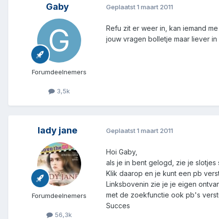
Gaby
Geplaatst
1 maart 2011
Refu zit er weer in, kan iemand me
jouw vragen bolletje maar liever 
Forumdeelnemers
3,5k
lady jane
Geplaatst
1 maart 2011
Hoi Gaby,
als je in bent gelogd, zie je slotje
Klik daarop en je kunt een pb vers
Linksbovenin zie je je eigen ontvan
met de zoekfunctie ook pb's vers
Forumdeelnemers
Succes
56,3k