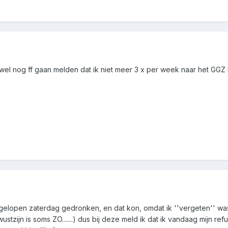
t wel nog ff gaan melden dat ik niet meer 3 x per week naar het GGZ 
 afgelopen zaterdag gedronken, en dat kon, omdat ik ''vergeten'' wa
stzijn is soms ZO.......) dus bij deze meld ik dat ik vandaag mijn ref