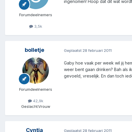
ingenomen! Hoop dat dit wat wordt, 
Forumdeelnemers
3,5k
bolletje
Geplaatst
28 februari 2011
Gaby hoe vaak per week wil jij hem
weer bent gaan drinken? Bah als i
gevoeld, vreselijk. En dan toch ie
Forumdeelnemers
42,9k
Geslacht:
Vrouw
Cyntia
Geplaatst
28 februari 2011