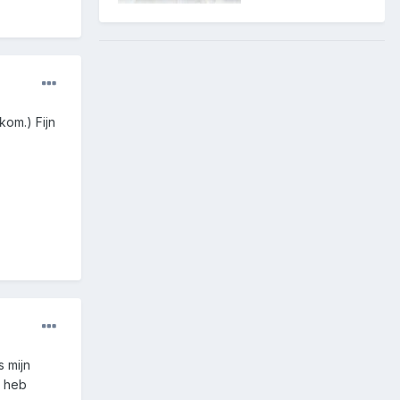
kom.) Fijn
s mijn
u heb