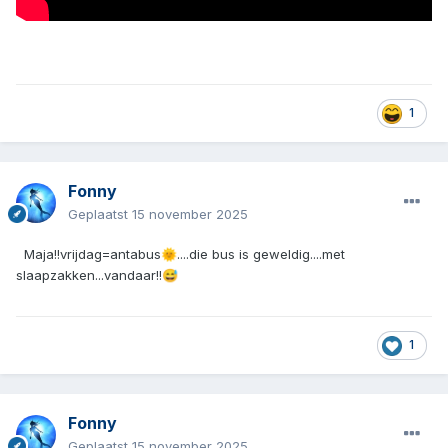
1
Fonny
Geplaatst
15 november 2025
Maja!!vrijdag=antabus
....die bus is geweldig....met
🌞
slaapzakken...vandaar!!
😅
1
Fonny
Geplaatst
15 november 2025