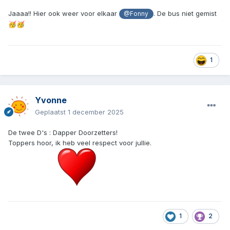
Jaaaa!! Hier ook weer voor elkaar
. De bus niet gemist
@Fonny
🥳
🥳
1
Yvonne
Geplaatst
1 december 2025
De twee D's : Dapper Doorzetters!
Toppers hoor, ik heb veel respect voor jullie.
1
2