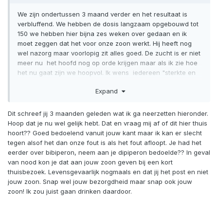
We zijn ondertussen 3 maand verder en het resultaat is
verbluffend. We hebben de dosis langzaam opgebouwd tot
150 we hebben hier bijna zes weken over gedaan en ik
moet zeggen dat het voor onze zoon werkt. Hij heeft nog
wel nazorg maar voorlopig zit alles goed. De zucht is er niet
meer nu het hoofd nog op orde krijgen maar als ik zie hoe
het nu gaat zijn we hoopvol. Ik wens iedereen "sterkte en
doorzetting"!
Expand
Dit schreef jij 3 maanden geleden wat ik ga neerzetten hieronder.
Hoop dat je nu wel gelijk hebt. Dat en vraag mij af of dit hier thuis
hoort?? Goed bedoelend vanuit jouw kant maar ik kan er slecht
tegen alsof het dan onze fout is als het fout afloopt. Je had het
eerder over bibiperon, neem aan je dipiperon bedoelde?? In geval
van nood kon je dat aan jouw zoon geven bij een kort
thuisbezoek. Levensgevaarlijk nogmaals en dat jij het post en niet
jouw zoon. Snap wel jouw bezorgdheid maar snap ook jouw
zoon! Ik zou juist gaan drinken daardoor.