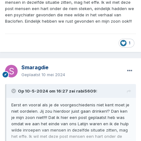
mensen in dezelfde situatie zitten, mag het effe. Ik wil met deze
zeer moeilijk is om hieraan te weerstaan. In zo'n periode
post mensen een hart onder de riem steken, eindelijk hadden we
van zucht zijn wij allert en halen hem terug in huis om dit
een psychiater gevonden die mee wilde in het verhaal van
op te volgen waar mogelijk. Het is inderdaad een
Baclofen. Eindelijk hebben we rust gevonden en mijn zoon ook!!!
familiegebeuren, dag en nacht ben je er mee bezig je
hebt nooit rust. Nu hij opgenomen is kunnen we even op
adem komen en bereiden we ons voor op het
1
volgende..........????
Smaragdie
Geplaatst
10 mei 2024
Op 10-5-2024 om 16:27 zei
rabi5609
:
Eerst en vooral als je de voorgeschiedenis niet kent moet je
niet oordelen. Jij zou hierdoor juist gaan drinken!? Dan ken
je mijn zoon niet!!!! Dat ik hier een post geplaatst heb was
omdat we aan het einde van ons Latijn waren en ik de hulp
wilde inroepen van mensen in dezelfde situatie zitten, mag
het effe. Ik wil met deze post mensen een hart onder de