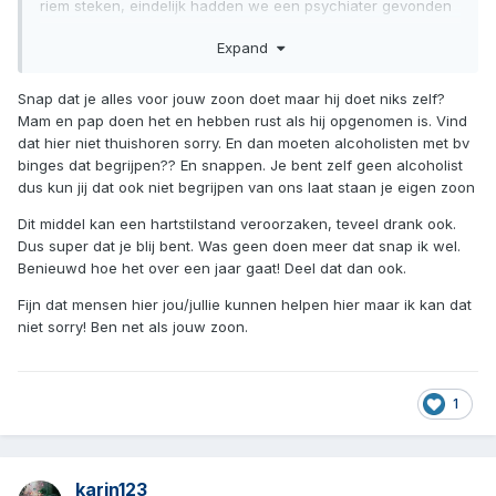
riem steken, eindelijk hadden we een psychiater gevonden
die mee wilde in het verhaal van Baclofen. Eindelijk hebben
Expand
we rust gevonden en mijn zoon ook!!!
Snap dat je alles voor jouw zoon doet maar hij doet niks zelf?
Mam en pap doen het en hebben rust als hij opgenomen is. Vind
dat hier niet thuishoren sorry. En dan moeten alcoholisten met bv
binges dat begrijpen?? En snappen. Je bent zelf geen alcoholist
dus kun jij dat ook niet begrijpen van ons laat staan je eigen zoon
Dit middel kan een hartstilstand veroorzaken, teveel drank ook.
Dus super dat je blij bent. Was geen doen meer dat snap ik wel.
Benieuwd hoe het over een jaar gaat! Deel dat dan ook.
Fijn dat mensen hier jou/jullie kunnen helpen hier maar ik kan dat
niet sorry! Ben net als jouw zoon.
1
karin123