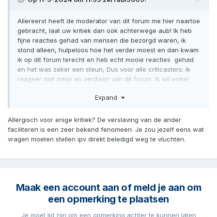
Allereerst heeft de moderator van dit forum me hier naartoe
gebracht, laat uw kritiek dan ook achterwege aub! Ik heb
fijne reacties gehad van mensen die bezorgd waren, ik
stond alleen, hulpeloos hoe het verder moest en dan kwam
ik op dit forum terecht en heb echt mooie reacties gehad
en het was zeker een steun, Dus voor alle criticasters: ik
reageer niet meer en verdwijn van dit forum. Ik wil enkel
nog dit zeggen voor de mensen die zich dit forum toe-
Expand
eigenen, jullie verzieken het voor personen die hulp zoeken
en ik zal jullie nog s wat zeggen 17 februari is de dag dat de
zoon is gestopt met alkohol.
Allergisch voor enige kritiek? De verslaving van de ander
faciliteren is een zeer bekend fenomeen. Je zou jezelf eens wat
Ik zou zogezegd de verslaving zelf in stand houden. Ik hoop
vragen moeten stellen ipv direkt beledigd weg te vluchten.
dat het voor jullie allemaal tot een succes mag leiden
Mij hoor je niet meer.
Maak een account aan of meld je aan om
een opmerking te plaatsen
Je moet lid zijn om een opmerking achter te kunnen laten