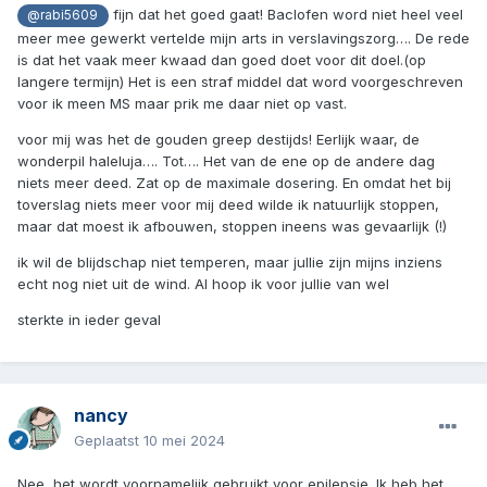
fijn dat het goed gaat! Baclofen word niet heel veel
@rabi5609
meer mee gewerkt vertelde mijn arts in verslavingszorg…. De rede
is dat het vaak meer kwaad dan goed doet voor dit doel.(op
langere termijn) Het is een straf middel dat word voorgeschreven
voor ik meen MS maar prik me daar niet op vast.
voor mij was het de gouden greep destijds! Eerlijk waar, de
wonderpil haleluja…. Tot…. Het van de ene op de andere dag
niets meer deed. Zat op de maximale dosering. En omdat het bij
toverslag niets meer voor mij deed wilde ik natuurlijk stoppen,
maar dat moest ik afbouwen, stoppen ineens was gevaarlijk (!)
ik wil de blijdschap niet temperen, maar jullie zijn mijns inziens
echt nog niet uit de wind. Al hoop ik voor jullie van wel
sterkte in ieder geval
nancy
Geplaatst
10 mei 2024
Nee, het wordt voornamelijk gebruikt voor epilepsie. Ik heb het