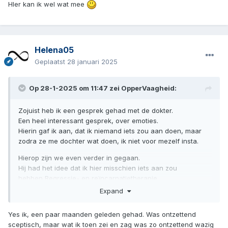
HIer kan ik wel wat mee
Helena05
Geplaatst
28 januari 2025
Op 28-1-2025 om 11:47 zei
OpperVaagheid
:
Zojuist heb ik een gesprek gehad met de dokter.
Een heel interessant gesprek, over emoties.
Hierin gaf ik aan, dat ik niemand iets zou aan doen, maar
zodra ze me dochter wat doen, ik niet voor mezelf insta.
Hierop zijn we even verder in gegaan.
Hij had het idee dat ik hier misschien iets aan zou
hebben Regressie- en reïncarnatietherapie.
Expand
Iemand daar ervaring mee?
Yes ik, een paar maanden geleden gehad. Was ontzettend
sceptisch, maar wat ik toen zei en zag was zo ontzettend wazig