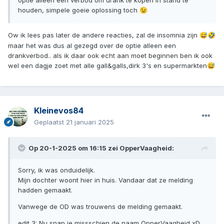
optie alleen een verbod om drank te kopen in stand te
houden, simpele goeie oplossing toch
😉
Ow ik lees pas later de andere reacties, zal de insomnia zijn
😅
🤣
maar het was dus al gezegd over de optie alleen een
drankverbod.. als ik daar ook echt aan moet beginnen ben ik ook
wel een dagje zoet met alle gall&galls,dirk 3's en supermarkten
😅
Kleinevos84
Geplaatst
21 januari 2025
Op 20-1-2025 om 16:15 zei
OpperVaagheid
:
Sorry, ik was onduidelijk.
Mijn dochter woont hier in huis. Vandaar dat ze melding
hadden gemaakt.
Vanwege de OD was trouwens de melding gemaakt.
edit 3: Nu snap je missschien de naam OpperVaagheid xD