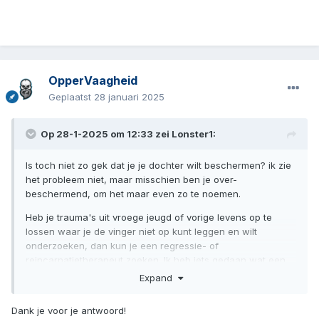
OpperVaagheid
Geplaatst
28 januari 2025
Op 28-1-2025 om 12:33 zei
Lonster1
:
Is toch niet zo gek dat je je dochter wilt beschermen? ik zie
het probleem niet, maar misschien ben je over-
beschermend, om het maar even zo te noemen.
Heb je trauma's uit vroege jeugd of vorige levens op te
lossen waar je de vinger niet op kunt leggen en wilt
onderzoeken, dan kun je een regressie- of
reincarnatietherapeut zoeken. Ik heb iets gedaan wat een
beetje in die richting zat. Had veel emoties van mijn moeder
Expand
overgenomen. De therapie heeft me goed gedaan. Heb
daardoor minder spanning en angstklachten.
Dank je voor je antwoord!