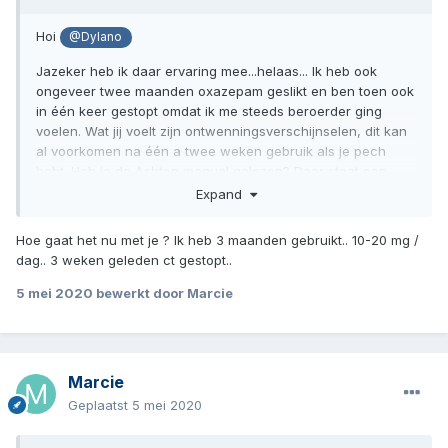
Hoi
@Dylano
Jazeker heb ik daar ervaring mee...helaas... Ik heb ook
ongeveer twee maanden oxazepam geslikt en ben toen ook
in één keer gestopt omdat ik me steeds beroerder ging
voelen. Wat jij voelt zijn ontwenningsverschijnselen, dit kan
al voorkomen na één a twee weken gebruik als je pech
hebt. Heb je de Ashton manual gelezen? Daar staat een
hoop info in en is te vinden in het Nederlands via Google.
Expand
Helaas weet niemand hoe lang je klachten gaan duren, het
kan weken zijn of maanden. Het wordt wel echt steeds
Hoe gaat het nu met je ? Ik heb 3 maanden gebruikt.. 10-20 mg /
beter in de loop der tijd. Vaak gaat het herstel gepaard met
dag.. 3 weken geleden ct gestopt..
windows (weinig of geen klachten) en waves (veel
klachten). Sterkte! Het komt goed
5 mei 2020
bewerkt door Marcie
Marcie
Geplaatst
5 mei 2020