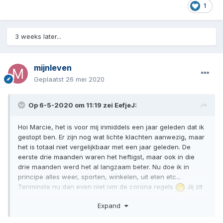
1
3 weeks later...
mijnleven
Geplaatst
26 mei 2020
Op 6-5-2020 om 11:19 zei
EefjeJ
:
Hoi Marcie, het is voor mij inmiddels een jaar geleden dat ik
gestopt ben. Er zijn nog wat lichte klachten aanwezig, maar
het is totaal niet vergelijkbaar met een jaar geleden. De
eerste drie maanden waren het heftigst, maar ook in die
drie maanden werd het al langzaam beter. Nu doe ik in
principe alles weer, sporten, winkelen, uit eten etc...
Tenminste nu dan even niet ivm de corona regels
Jij zit
waarschijnlijk nog in de heftige acute fase? Vertrouw erop
Expand
dat het echt beter wordt, echt waar