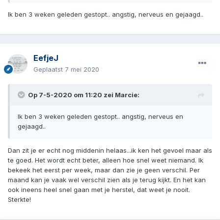
meer tijd tussen bepaalde klachten. Ik kon op een gegeven
moment weer wat kleine dingen doen zonder dat het zweet
Ik ben 3 weken geleden gestopt.. angstig, nerveus en gejaagd..
me uitbrak. En dingen doen zonder gelijk weer terug
geworpen te worden. Alles komt zeg maar ongefilterd bij je
binnen nu en dan raak je snel overprikkeld. Afleiding is
goed, maar niet teveel. Ik wandelde, puzzelde, keek af en
EefjeJ
toe tv, rommelde in de tuin...dat soort dingetjes. Daarnaast
Geplaatst
7 mei 2020
had ik wel hulp van mijn moeder en vriend, want ik heb ook
nog twee kinderen.
Op 7-5-2020 om 11:20 zei
Marcie
:
Gaat het een beetje met je? Op benzobuddies is ook veel
info te vinden en succes verhalen, die las ik heel veel
Ik ben 3 weken geleden gestopt.. angstig, nerveus en
gejaagd..
Dan zit je er echt nog middenin helaas...ik ken het gevoel maar als
te goed. Het wordt echt beter, alleen hoe snel weet niemand. Ik
bekeek het eerst per week, maar dan zie je geen verschil. Per
maand kan je vaak wel verschil zien als je terug kijkt. En het kan
ook ineens heel snel gaan met je herstel, dat weet je nooit.
Sterkte!