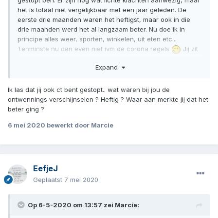
gestopt ben. Er zijn nog wat lichte klachten aanwezig, maar
het is totaal niet vergelijkbaar met een jaar geleden. De
eerste drie maanden waren het heftigst, maar ook in die
drie maanden werd het al langzaam beter. Nu doe ik in
principe alles weer, sporten, winkelen, uit eten etc...
Tenminste nu dan even niet ivm de corona regels
Jij zit
waarschijnlijk nog in de heftige acute fase? Vertrouw erop
Expand
dat het echt beter wordt, echt waar
Ik las dat jij ook ct bent gestopt.. wat waren bij jou de
ontwennings verschijnselen ? Heftig ? Waar aan merkte jij dat het
beter ging ?
6 mei 2020
bewerkt door Marcie
EefjeJ
Geplaatst
7 mei 2020
Op 6-5-2020 om 13:57 zei
Marcie
: