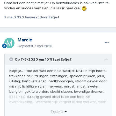
Gaat het een beetje met je? Op benzobuddies is ook veel info te
vinden en succes verhalen, die las ik heel veel
7 mei 2020
bewerkt door EefjeJ
Marcie
Geplaatst
7 mei 2020
Op 7-5-2020 om 10:51 zei
EefjeJ
:
Klopt ja... Pfoe dat was een hele waslijst. Druk in mijn hoofd,
trekkende nek, trillingen, tintelingen, spelden prikken, jeuk,
uitslag, hartoverslagen, hartkloppingen, stroom gevoel door
mijn lijf, lichtflitsen zien, nerveus, onrust, angst, zweten,
bang om gek te worden, slecht slapen, levendige dromen,
doodmoe, duizelig gevoel alsof ik op een boot zat,
overprikkeling... Waarschijnlijk vergeet ik nog wel wat, maar
dit is al een beste lijst. Gelukkig kwam niet alles tegelijk en
Expand
werden ze minder heftig in de loop der tijd. Er kwam steeds