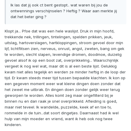
Ik las dat jij ook ct bent gestopt.. wat waren bij jou de
ontwennings verschijnselen ? Heftig ? Waar aan merkte jij
dat het beter ging ?
Klopt ja... Pfoe dat was een hele waslijst. Druk in mijn hoofd,
trekkende nek, trillingen, tintelingen, spelden prikken, jeuk,
uitslag, hartoverslagen, hartkloppingen, stroom gevoel door mijn
lijf, lichtflitsen zien, nerveus, onrust, angst, zweten, bang om gek
te worden, slecht slapen, levendige dromen, doodmoe, duizelig
gevoel alsof ik op een boot zat, overprikkeling... Waarschijnlijk
vergeet ik nog wel wat, maar dit is al een beste lijst. Gelukkig
kwam niet alles tegelijk en werden ze minder heftig in de loop der
tijd. Er kwam steeds meer tijd tussen bepaalde klachten. Ik kon op
een gegeven moment weer wat kleine dingen doen zonder dat
het zweet me uitbrak. En dingen doen zonder gelijk weer terug
geworpen te worden. Alles komt zeg maar ongefilterd bij je
binnen nu en dan raak je snel overprikkeld. Afleiding is goed,
maar niet teveel. Ik wandelde, puzzelde, keek af en toe tv,
rommelde in de tuin...dat soort dingetjes. Daarnaast had ik wel
hulp van mijn moeder en vriend, want ik heb ook nog twee
kinderen.