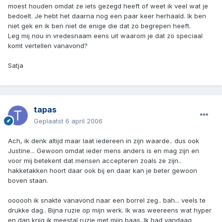
moest houden omdat ze iets gezegd heeft of weet ik veel wat je
bedoelt. Je hebt het daarna nog een paar keer herhaald. Ik ben
niet gek en ik ben niet de enige die dat zo begrepen heeft.
Leg mij nou in vredesnaam eens uit waarom je dat zo speciaal
komt vertellen vanavond?
Satja
tapas
Geplaatst
6 april 2006
Ach, ik denk altijd maar laat iedereen in zijn waarde.. dus ook
Justine... Gewoon omdat ieder mens anders is en mag zijn en
voor mij betekent dat mensen accepteren zoals ze zijn..
hakketakken hoort daar ook bij en daar kan je beter gewoon
boven staan.
oooooh ik snakte vanavond naar een borrel zeg.. bah... veels te
drukke dag.. Bijna ruzie op mijn werk. Ik was weereens wat hyper
en dan krijg ik meestal ruzie met mijn baas. Ik had vandaag