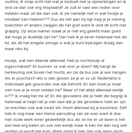
Justine, ik snap echt niet wat je bedoelt met je opmerkingen en ik
vind ze dan ook erg misplaatst!! Je zult er vast een reden voor
hebben maar uit die dan ook. Ik zie namelijk niet in wat houtje je
misdaan kan hebben??? Dus als het aan mij ligt mag je je mening
toelichten of anders zwijgen als het graf want ik vind dit echt niet
grappig. Op deze manier maak je je niet erg geliefd maar goed
dat moge je duidelijk zijn he? Dan heb ik je liever helemaal niet als
lid, als dit het enigste zinnige is wat je kunt bijdragen draag dan
maar niks bij.
Houtje, wat een ellende allemaal. Heb je rechtshulp al
ingeschakeld? En kunnen ze wat voor je doen? Mij hangt de
herkeuring ook boven het hoofd, en zie de bui ook al wel hangen.
Als er psychisch iets is dan gooien ze je er zo uit. Nederland is
inderdaad gek geworden wat dat betrefd. En dan moet je maar
zien hoe je je moet redden he? Maar of het altijd allemaal eerlijk
is??? Ik vraag het me af. En die gevoelens die je hebt die begrijp ik
helemaal al helpt het je niet veel dat je die gevoelens hebt en zijn
ze mischien ook wat zwart wit. Hoort allemaal bij je boosheid. Zelf
heb ik nog maar een kleine aanvulling van de wao want ik doe
mijn oude werk weer gedeeltelijk dus als ze me er uit doen is het
wel heel erg balen en ook niet eerlijk maar ik kan me dan nog wel
redden al wordt het krap. Maar goed ik heb dan ook geen gezin