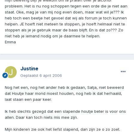
mijn beleving blijf je welkom om te praten over je alcohol
probleem. Het is nu nog schoppen tegen een orde die je niet aan
staat. Oke, mag je van mij nog even doen, maar wat wil je??? Ik
heb toch een beetje het gevoel dat wij als forrum je toch kunnen
helpen. JE hoeft niet meteen te stoppen, je hoeft helmaal niet te
stoppen als je je gebruik maar de baas blijft. En is dat zo??? Zo
niet heb je iemand nodig om je daarmee te helpen.
Emma
Justine
Geplaatst
6 april 2006
Nog het een, nog het ander heb ik gedaan, Satja, niet beweerd
dat Houtje haar mond moest houden, nog heb ik dat herhaald,
laat staan een paar keer.
Ik heb slechts gezegd dat een slapende houtje beter is voor ons
allen. Daar kan toch niets mis mee zijn.
Mijn kinderen zie ook het liefst slapend, dan zijn ze o zo zoet.