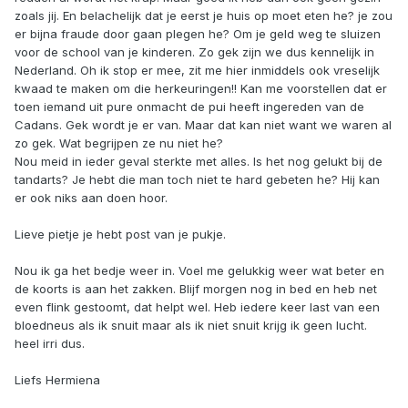
zoals jij. En belachelijk dat je eerst je huis op moet eten he? je zou
er bijna fraude door gaan plegen he? Om je geld weg te sluizen
voor de school van je kinderen. Zo gek zijn we dus kennelijk in
Nederland. Oh ik stop er mee, zit me hier inmiddels ook vreselijk
kwaad te maken om die herkeuringen!! Kan me voorstellen dat er
toen iemand uit pure onmacht de pui heeft ingereden van de
Cadans. Gek wordt je er van. Maar dat kan niet want we waren al
zo gek. Wat begrijpen ze nu niet he?
Nou meid in ieder geval sterkte met alles. Is het nog gelukt bij de
tandarts? Je hebt die man toch niet te hard gebeten he? Hij kan
er ook niks aan doen hoor.
Lieve pietje je hebt post van je pukje.
Nou ik ga het bedje weer in. Voel me gelukkig weer wat beter en
de koorts is aan het zakken. Blijf morgen nog in bed en heb net
even flink gestoomt, dat helpt wel. Heb iedere keer last van een
bloedneus als ik snuit maar als ik niet snuit krijg ik geen lucht.
heel irri dus.
Liefs Hermiena