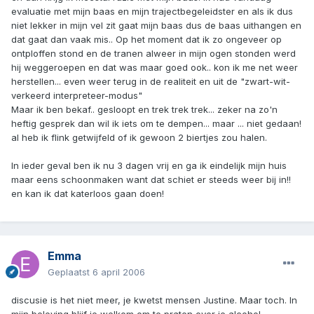
evaluatie met mijn baas en mijn trajectbegeleidster en als ik dus
niet lekker in mijn vel zit gaat mijn baas dus de baas uithangen en
dat gaat dan vaak mis.. Op het moment dat ik zo ongeveer op
ontploffen stond en de tranen alweer in mijn ogen stonden werd
hij weggeroepen en dat was maar goed ook.. kon ik me net weer
herstellen... even weer terug in de realiteit en uit de "zwart-wit-
verkeerd interpreteer-modus"
Maar ik ben bekaf.. gesloopt en trek trek trek... zeker na zo'n
heftig gesprek dan wil ik iets om te dempen... maar ... niet gedaan!
al heb ik flink getwijfeld of ik gewoon 2 biertjes zou halen.
In ieder geval ben ik nu 3 dagen vrij en ga ik eindelijk mijn huis
maar eens schoonmaken want dat schiet er steeds weer bij in!!
en kan ik dat katerloos gaan doen!
Emma
Geplaatst
6 april 2006
discusie is het niet meer, je kwetst mensen Justine. Maar toch. In