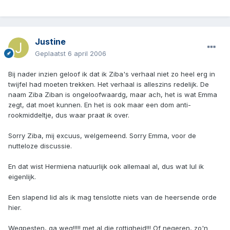
Justine
Geplaatst
6 april 2006
Bij nader inzien geloof ik dat ik Ziba's verhaal niet zo heel erg in
twijfel had moeten trekken. Het verhaal is alleszins redelijk. De
naam Ziba Ziban is ongeloofwaardg, maar ach, het is wat Emma
zegt, dat moet kunnen. En het is ook maar een dom anti-
rookmiddeltje, dus waar praat ik over.
Sorry Ziba, mij excuus, welgemeend. Sorry Emma, voor de
nutteloze discussie.
En dat wist Hermiena natuurlijk ook allemaal al, dus wat lul ik
eigenlijk.
Een slapend lid als ik mag tenslotte niets van de heersende orde
hier.
Wegpesten, ga weg!!!!! met al die rottigheid!!! Of negeren, zo'n