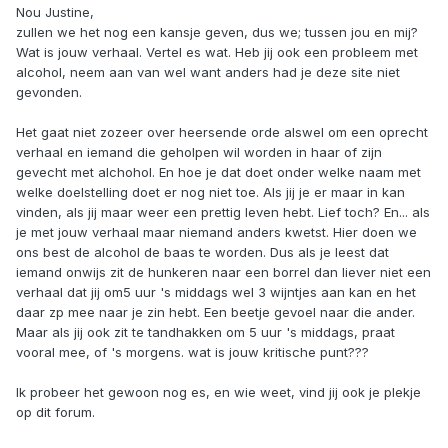
Nou Justine,
zullen we het nog een kansje geven, dus we; tussen jou en mij?
Wat is jouw verhaal. Vertel es wat. Heb jij ook een probleem met
alcohol, neem aan van wel want anders had je deze site niet
gevonden.
Het gaat niet zozeer over heersende orde alswel om een oprecht
verhaal en iemand die geholpen wil worden in haar of zijn
gevecht met alchohol. En hoe je dat doet onder welke naam met
welke doelstelling doet er nog niet toe. Als jij je er maar in kan
vinden, als jij maar weer een prettig leven hebt. Lief toch? En... als
je met jouw verhaal maar niemand anders kwetst. Hier doen we
ons best de alcohol de baas te worden. Dus als je leest dat
iemand onwijs zit de hunkeren naar een borrel dan liever niet een
verhaal dat jij om5 uur 's middags wel 3 wijntjes aan kan en het
daar zp mee naar je zin hebt. Een beetje gevoel naar die ander.
Maar als jij ook zit te tandhakken om 5 uur 's middags, praat
vooral mee, of 's morgens. wat is jouw kritische punt???
Ik probeer het gewoon nog es, en wie weet, vind jij ook je plekje
op dit forum.