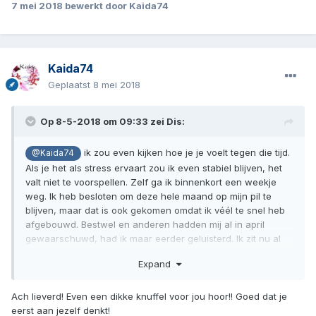
7 mei 2018
bewerkt door Kaida74
Kaida74
Geplaatst
8 mei 2018
Op 8-5-2018 om 09:33 zei
Dis
:
ik zou even kijken hoe je je voelt tegen die tijd.
@Kaida74
Als je het als stress ervaart zou ik even stabiel blijven, het
valt niet te voorspellen. Zelf ga ik binnenkort een weekje
weg. Ik heb besloten om deze hele maand op mijn pil te
blijven, maar dat is ook gekomen omdat ik véél te snel heb
afgebouwd. Bestwel en anderen hadden mij al in april
gewaarschuwd, had ik maar eerder geluisterd. Ik zit nu al
weken te stuiteren. Mijn sociale leven is even op een laag
Expand
pitje. Ik kan nog net de meest noodzakelijke dingen doen
buiten de deur. Wel houd ik telefonisch contact, ook laat ik
de kinderen en kleinkinderen nu naar mij komen. Gelukkig
Ach lieverd! Even een dikke knuffel voor jou hoor!! Goed dat je
hebben ze begrip. Zelfs die leuke bezoekjes matten mij
eerst aan jezelf denkt!