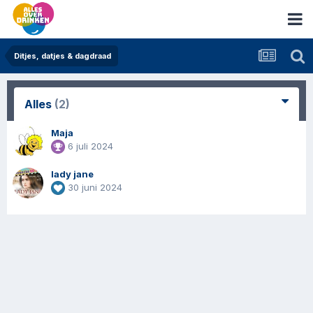
Ditjes, datjes & dagdraad
Alles
(2)
Maja
6 juli 2024
lady jane
30 juni 2024