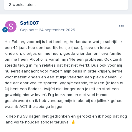
2 weeks later...
Sofi007
Geplaatst
24 september 2025
Hoi Fabian, voor mij is het heel erg herkenbaar wat je schrijft. Ik
ben 42 jaar, heb een heerlijk huisje (huur), lieve en leuke
kinderen, diertjes om me heen, goede vrienden en lieve familie
om me heen. Alcohol is vanaf mijn 14e een probleem. Ook zie ik
steeds terug in mijn relaties dat het niet werkt. Dus ook voor mij
nu eerst aandacht voor mezelf, mijn basis in orde krijgen, liefde
voor mezelf vinden en een stukje verleden een plekje geven. Ik
doe dat door veel te sporten, yoga/meditatie, te lezen (ik lees nu:
'Jij bent een Badass, twijfel niet langer aan jezelf en start een
geweldig nieuw leven'. Erg leerzaam en met veel humor
geschreven) en ik heb vandaag mijn intake bij de jellinek gehad
waar ik ACT therapie ga krijgen.
Ik heb nu 58 dagen niet gedronken en gerookt en ik hoop dat nog
lang vol te houden zonder terugval
🤞