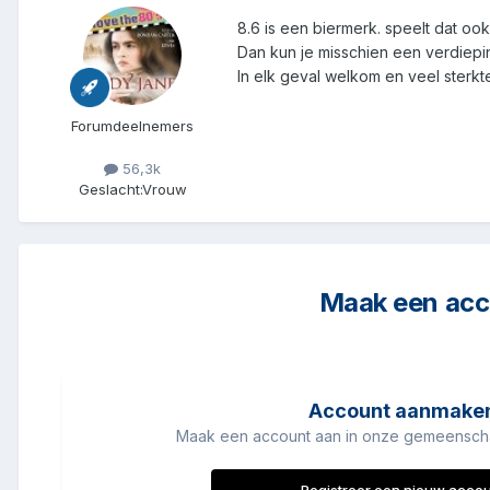
8.6 is een biermerk. speelt dat o
Dan kun je misschien een verdiepin
In elk geval welkom en veel sterk
Forumdeelnemers
56,3k
Geslacht:
Vrouw
Maak een acco
Account aanmake
Maak een account aan in onze gemeenschap