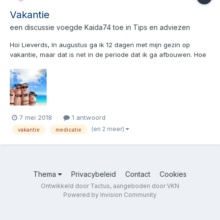
Vakantie
een discussie voegde
Kaida74
toe in
Tips en adviezen
Hoi Lieverds, In augustus ga ik 12 dagen met mijn gezin op
vakantie, maar dat is net in de periode dat ik ga afbouwen. Hoe
deden of doen jullie dat? Blijf je dan bijv. die dagen stabiel of ga
je door met afbouwen? Ben erg benieuwd naar jullie ervaringen.
7 mei 2018
1 antwoord
(en 2 meer)
vakantie
medicatie
Thema
Privacybeleid
Contact
Cookies
Ontwikkeld door Tactus, aangeboden door VKN
Powered by Invision Community