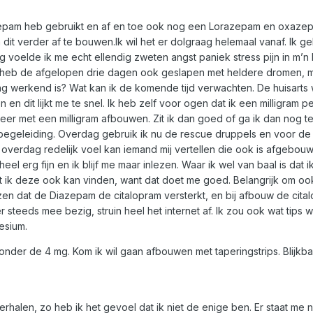
epam heb gebruikt en af en toe ook nog een Lorazepam en oxazepam 
 dit verder af te bouwen.
Ik wil het er dolgraag helemaal vanaf. Ik
oelde ik me echt ellendig zweten angst paniek stress pijn in m’n
 Ik heb de afgelopen drie dagen ook geslapen met heldere dromen, 
ng werkend is? Wat kan ik de komende tijd verwachten. De huisarts 
n dit lijkt me te snel. Ik heb zelf voor ogen dat ik een milligram p
r met een milligram afbouwen. Zit ik dan goed of ga ik dan nog te 
 begeleiding. Overdag gebruik ik nu de rescue druppels en voor d
verdag redelijk voel kan iemand mij vertellen die ook is afgebouwd
eel erg fijn en ik blijf me maar inlezen. Waar ik wel van baal is dat i
 ik deze ook kan vinden, want dat doet me goed. Belangrijk om ook 
en dat de Diazepam de citalopram versterkt, en bij afbouw de cital
r steeds mee bezig, struin heel het internet af. Ik zou ook wat tips
esium.
nder de 4 mg. Kom ik wil gaan afbouwen met taperingstrips. Blijkbaa
verhalen, zo heb ik het gevoel dat ik niet de enige ben. Er staat me