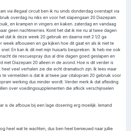
via illegaal circuit ben ik nu sinds donderdag overstapt via
 gebruik overdag nu niks en voor het slapengaan 20 Diazepam.
 buik, en krampen in vingers en kaken. zaterdag en vandaag
maar geen nachtmerries. Komt het dat ik me nu al twee dagen
wil dat ik deze week 20 gebruik en daarna met 2 1/2 ga
er week afbouwen en ga kijken hoe dit gaat en als ik niet te
snel. En kan ik dit met mijn huisarts bespreken. Ik heb me ook
e nacht de rescuespray dus al drie dagen goed geslapen en
 met Diazepam 20 alleen in de avond. Hoe is dit verder is
k heel veel verhalen zie die echt dramatisch zijn. Ik lees maar
te vermelden is dat ik al twee jaar citalopram 20 gebruik voor
opram werking dus minder wordt. Verder merk ik dat afleiding
 willen over voedingssupplementen die afkick verschijnselen
r is de afbouw bij een lage dosering erg moeilijk. Iemand
 nog heel wat te wachten, dus ben heel benieuwd naar jullie