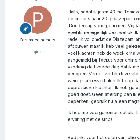
Hallo, nadat ik jaren 40 mg Temaz
de huisarts naar 20 g diazepam om
Donderdag vond genomen. Vrijdag v
voel ik me eigenlijk best wel ok.
redelijk vol omdat de Diazepam la
Forumdeelnemers
afbouwen maar ik heb veel gelezen e
1
veel klachten heb de week erna wee
aangemeld bij Tacitus voor online
vandaag de tweede dag dat ik me o
verlopen. Verder vind ik deze site h
weinig succesverhalen. Ik hoop dat
depressieve klachten. Ik heb gelez
goed doet. Geen afleiding ben ik e
beperken, gebruik nu alleen magn
ik heb me voorgenomen dat als ik o
ervaring met de strips.
Bedankt voor het delen van jullie 