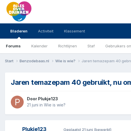
Bladeren
Activiteit
Klassement
Forums
Kalender
Richtlijnen
Staf
Gebruikers on
Start
Benzodebaas.nl
Wie is wie?
Jaren temazepam 40 gebru
Jaren temazepam 40 gebruikt, nu o
Door
Plukje123
21 juni
in
Wie is wie?
Plukje123
Geplaatst
21 juni
(bewerkt)