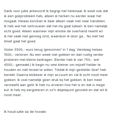
Dank
voor jullie antwoord! Ik begrijp het helemaal. Ik weet ook dat
ik een gokprobleem heb, alleen ik herken nu eerder waar het
misgaat. Helaas kon/kan ik daar alleen vaak niet naar handelen.
Ik heb wel het vertrouwen dat het mij gaat lukken. Ik ben namelijk
echt goed. Alleen wanneer mijn emotie de overhand neemt en
ik het vaak niet genoeg vind, waardoor ik door ga… Nu met het
limiet gaat het goed.
Gister 5500,- euro terug ‘gewonnen’ in 1 dag. Vandaag helaas
1500,- verloren. Nu een week niet gokken en dan rustig verder
proberen met kleine bedragen. (Eerder heb ik van 750,- wel
4500,- gemaakt.) Ik begin nu veel kleiner om mijzelf helder te
houden en
niet teveel te willen. Totdat ik mijn gestelde ‘doel’ heb
bereikt. Daarna blokkeer ik mijn account en zal ik echt nooit meer
gokken. Ik voel namelijk geen druk bij het gokken. Ik ben meer
verslaafd aan geld. Ik heb nu ervaren hoe het is en dat is mega
kut. Ik heb mij eergisteren in zo’n dieptepunt gevoeld en dat wil ik
nooit meer.
Ik houd jullie op de hoogte.