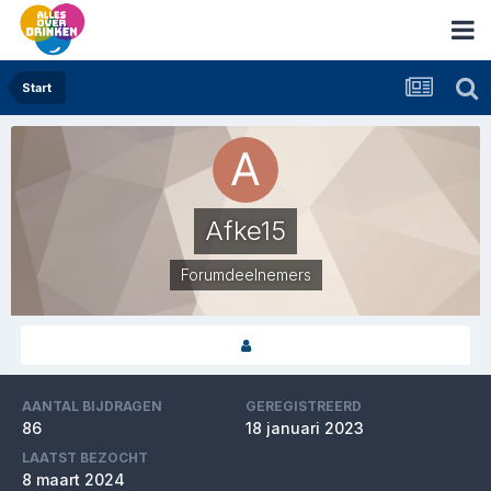
Start
Afke15
Forumdeelnemers
AANTAL BIJDRAGEN
GEREGISTREERD
86
18 januari 2023
LAATST BEZOCHT
8 maart 2024