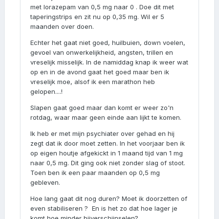
met lorazepam van 0,5 mg naar 0 . Doe dit met
taperingstrips en zit nu op 0,35 mg. Wil er 5
maanden over doen.
Echter het gaat niet goed, huilbuien, down voelen,
gevoel van onwerkelijkheid, angsten, trillen en
vreselijk misselijk. In de namiddag knap ik weer wat
op en in de avond gaat het goed maar ben ik
vreselijk moe, alsof ik een marathon heb
gelopen....!
Slapen gaat goed maar dan komt er weer zo'n
rotdag, waar maar geen einde aan lijkt te komen.
Ik heb er met mijn psychiater over gehad en hij
zegt dat ik door moet zetten. In het voorjaar ben ik
op eigen houtje afgekickt in 1 maand tijd van 1 mg
naar 0,5 mg. Dit ging ook niet zonder slag of stoot.
Toen ben ik een paar maanden op 0,5 mg
gebleven.
Hoe lang gaat dit nog duren? Moet ik doorzetten of
even stabiliseren ? En is het zo dat hoe lager je
komt hoe minder bijverschijnselen?