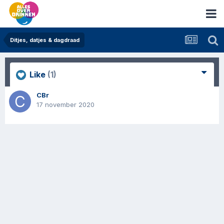
Ditjes, datjes & dagdraad
Like
(1)
CBr
17 november 2020