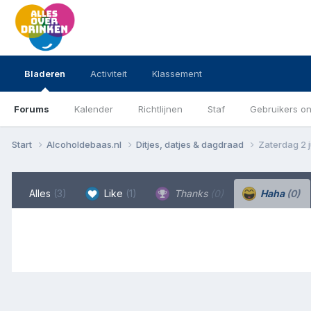
Bladeren
Activiteit
Klassement
Forums
Kalender
Richtlijnen
Staf
Gebruikers on
Start
Alcoholdebaas.nl
Ditjes, datjes & dagdraad
Zaterdag 2 j
Alles
(3)
Like
(1)
Thanks
(0)
Haha
(0)