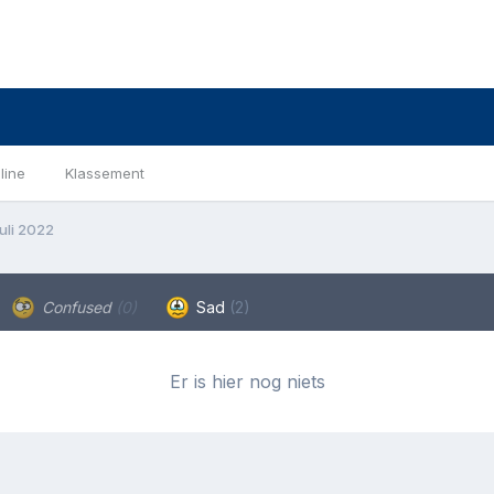
line
Klassement
uli 2022
Confused
(0)
Sad
(2)
Er is hier nog niets