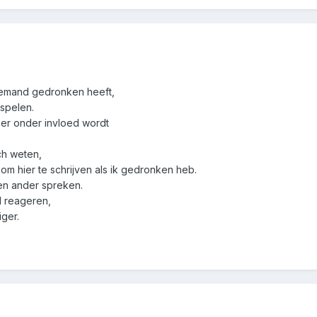
l iemand gedronken heeft,
 spelen.
t er onder invloed wordt
ch weten,
 om hier te schrijven als ik gedronken heb.
een ander spreken.
l reageren,
iger.