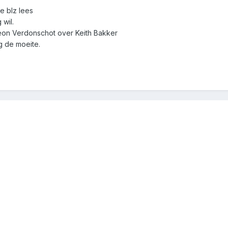
te blz lees
 wil.
 leon Verdonschot over Keith Bakker
g de moeite.