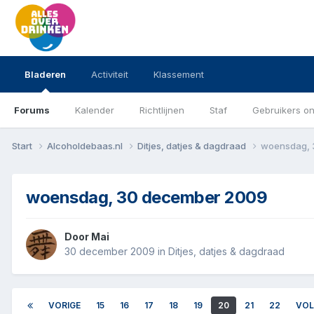
Bladeren
Activiteit
Klassement
Forums
Kalender
Richtlijnen
Staf
Gebruikers on
Start
Alcoholdebaas.nl
Ditjes, datjes & dagdraad
woensdag, 
woensdag, 30 december 2009
Door
Mai
30 december 2009
in
Ditjes, datjes & dagdraad
VORIGE
15
16
17
18
19
20
21
22
VOL