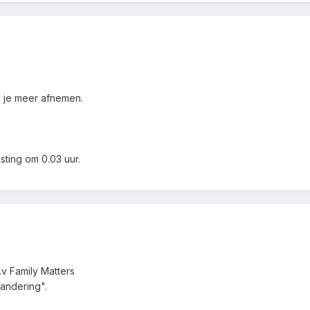
d je meer afnemen.
sting om 0.03 uur.
v Family Matters
randering".