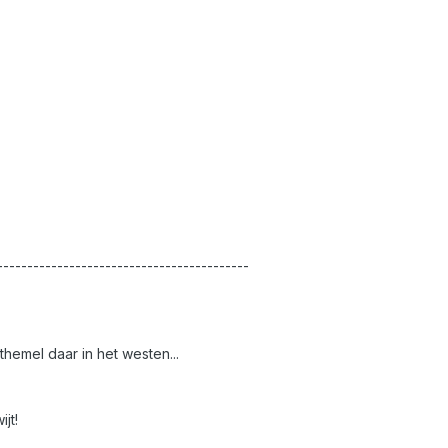
------------------------------------------
themel daar in het westen...
jt!