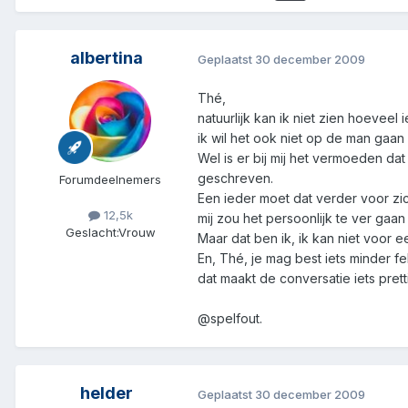
albertina
Geplaatst
30 december 2009
Thé,
natuurlijk kan ik niet zien hoevee
ik wil het ook niet op de man gaan
Wel is er bij mij het vermoeden da
geschreven.
Forumdeelnemers
Een ieder moet dat verder voor zi
12,5k
mij zou het persoonlijk te ver gaan
Geslacht:
Vrouw
Maar dat ben ik, ik kan niet voor 
En, Thé, je mag best iets minder fe
dat maakt de conversatie iets prett
@spelfout.
helder
Geplaatst
30 december 2009