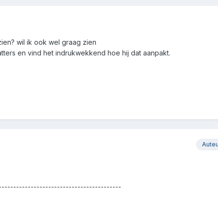
ien? wil ik ook wel graag zien
Matters en vind het indrukwekkend hoe hij dat aanpakt.
Aute
------------------------------------------