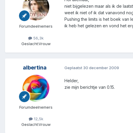
niet bijgelezen maar als ik de laats
weet ik niet of ik dat vanavond nog
Pushing the limits is het boek van
ik heb het gelezen en vond het er
Forumdeelnemers
56,3k
Geslacht:
Vrouw
albertina
Geplaatst
30 december 2009
Helder,
zie mijn berichtje van 0.15.
Forumdeelnemers
12,5k
Geslacht:
Vrouw