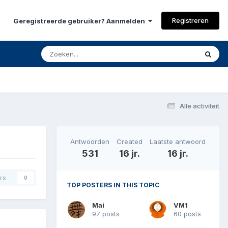
Registreren
Geregistreerde gebruiker? Aanmelden
Alle activiteit
Antwoorden
Created
Laatste antwoord
531
16 jr.
16 jr.
rs
0
TOP POSTERS IN THIS TOPIC
Mai
VM1
97 posts
60 posts