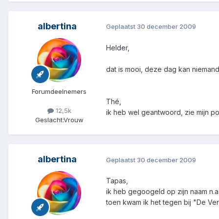
albertina
Geplaatst
30 december 2009
Helder,
dat is mooi, deze dag kan nieman
Forumdeelnemers
Thé,
12,5k
ik heb wel geantwoord, zie mijn po
Geslacht:
Vrouw
albertina
Geplaatst
30 december 2009
Tapas,
ik heb gegoogeld op zijn naam n.a.
toen kwam ik het tegen bij "De Ve