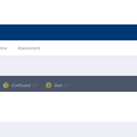
line
Klassement
Confused
(0)
Sad
(0)