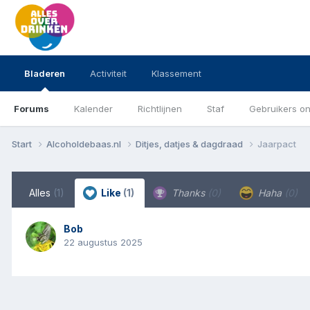
Bladeren
Activiteit
Klassement
Forums
Kalender
Richtlijnen
Staf
Gebruikers on
Start
Alcoholdebaas.nl
Ditjes, datjes & dagdraad
Jaarpact
Alles
(1)
Like
(1)
Thanks
(0)
Haha
(0)
Bob
22 augustus 2025