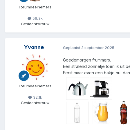
Forumdeelnemers
56,3k
Geslacht:
Vrouw
Yvonne
Geplaatst
3 september 2025
Goedemorgen frummers.
Een stralend zonnetje toen ik uit 
Eerst maar even een bakje nu, dan
Forumdeelnemers
32,1k
Geslacht:
Vrouw