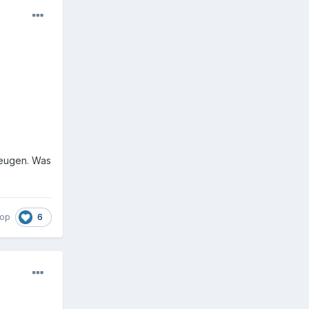
heugen. Was
6
rop