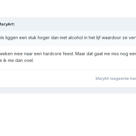
aryArt
:
s liggen een stuk hoger dan met alcohol in het lijf waardoor ze ve
 weken mee naar een hardcore feest. Maar dat gaat me mss nog een
e ik me dan voel.
MaryArt
reageerde hie