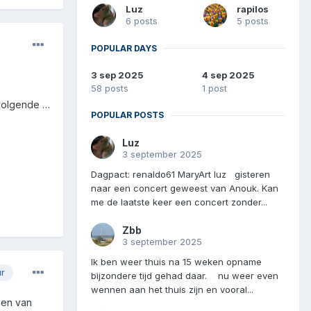
Luz
rapilos
6 posts
5 posts
POPULAR DAYS
3 sep 2025
4 sep 2025
58 posts
1 post
 volgende …
POPULAR POSTS
Luz
3 september 2025
Dagpact: renaldo61 MaryArt luz gisteren
naar een concert geweest van Anouk. Kan
me de laatste keer een concert zonder...
Zbb
3 september 2025
Ik ben weer thuis na 15 weken opname
ur
bijzondere tijd gehad daar. nu weer even
wennen aan het thuis zijn en vooral...
gen van