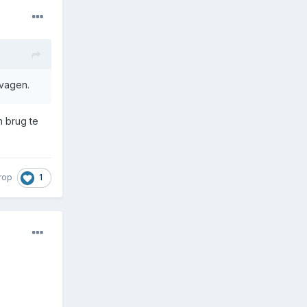
rvagen.
 brug te
1
rop