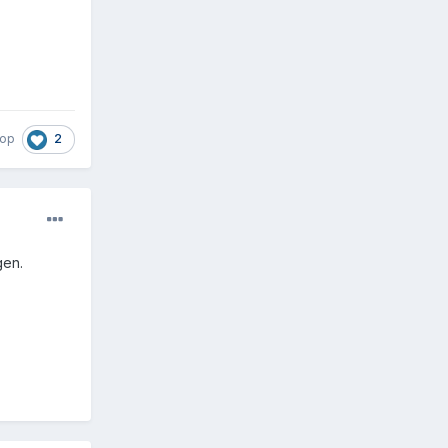
2
rop
gen.