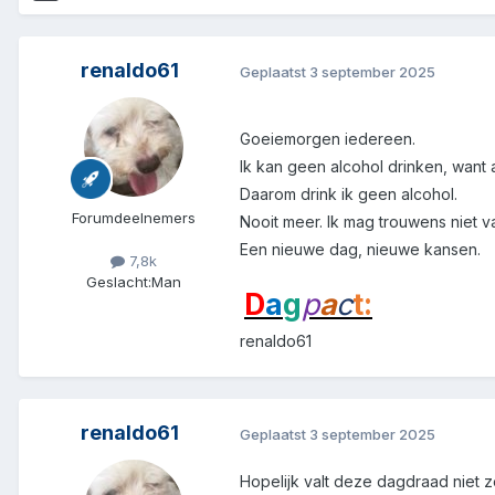
renaldo61
Geplaatst
3 september 2025
Goeiemorgen iedereen.
Ik kan geen alcohol drinken, want 
Daarom drink ik geen alcohol.
Forumdeelnemers
Nooit meer. Ik mag trouwens niet va
Een nieuwe dag, nieuwe kansen.
7,8k
Geslacht:
Man
D
a
g
p
a
c
t:
renaldo61
renaldo61
Geplaatst
3 september 2025
Hopelijk valt deze dagdraad niet zo