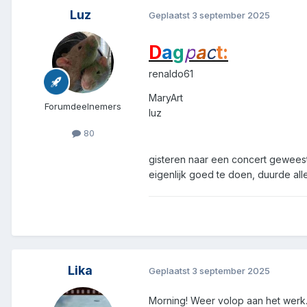
Luz
Geplaatst
3 september 2025
D
a
g
p
a
c
t:
renaldo61
MaryArt
Forumdeelnemers
luz
80
gisteren naar een concert geweest
eigenlijk goed te doen, duurde all
Lika
Geplaatst
3 september 2025
Morning! Weer volop aan het werk. 