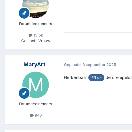
Forumdeelnemers
15,5k
Geslacht:
Vrouw
MaryArt
Geplaatst
3 september 2025
Herkenbaar
de drempels l
@Luz
Forumdeelnemers
946