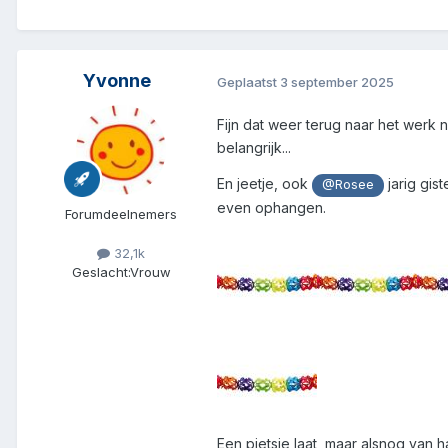
Yvonne
Geplaatst
3 september 2025
Fijn dat weer terug naar het werk 
belangrijk...
En jeetje, ook
jarig gis
@Rosee
even ophangen.
Forumdeelnemers
32,1k
Geslacht:
Vrouw
Een pietsie laat, maar alsnog van 