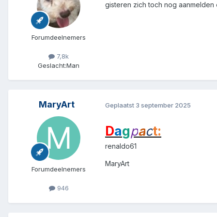
gisteren zich toch nog aanmelden 
Forumdeelnemers
7,8k
Geslacht:
Man
MaryArt
Geplaatst
3 september 2025
D
a
g
p
a
c
t:
renaldo61
MaryArt
Forumdeelnemers
946