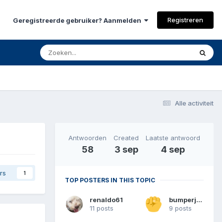
Registreren
Geregistreerde gebruiker? Aanmelden
Alle activiteit
Antwoorden
Created
Laatste antwoord
58
3 sep
4 sep
rs
1
TOP POSTERS IN THIS TOPIC
renaldo61
bumperjim
11 posts
9 posts