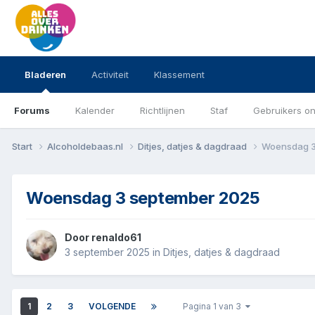
Bladeren
Activiteit
Klassement
Forums
Kalender
Richtlijnen
Staf
Gebruikers on
Start
Alcoholdebaas.nl
Ditjes, datjes & dagdraad
Woensdag 3
Woensdag 3 september 2025
Door
renaldo61
3 september 2025
in
Ditjes, datjes & dagdraad
1
2
3
VOLGENDE
Pagina 1 van 3