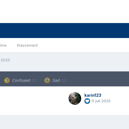
line
Klassement
li 2025
Confused
(0)
Sad
(0)
karin123
11 juli 2025