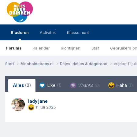
Bladeren
Activiteit
Klassement
Forums
Kalender
Richtlijnen
Staf
Gebruikers on
Start
Alcoholdebaas.nl
Ditjes, datjes & dagdraad
vrijdag 11 ju
Alles
(2)
Like
(1)
Thanks
(0)
Haha
(1)
lady jane
11 juli 2025