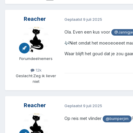
Reacher
Geplaatst
9 juli 2025
Ola. Even een kus voor
@Jannigj
Niet omdat het moeoeoeeet ma
🎶
Waar blijft het goud dat je zou ga
Forumdeelnemers
12k
Geslacht:
Zeg ik liever
niet
Reacher
Geplaatst
9 juli 2025
Op reis met vlinder
@bumperjim