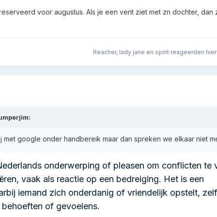
eserveerd voor augustus. Als je een vent ziet met zn dochter, dan zi
Reacher
,
lady jane
en
spirit
reageerden hie
umperjim
:
hij met google onder handbereik maar dan spreken we elkaar niet m
Nederlands onderwerping of pleasen om conflicten te 
eëren, vaak als reactie op een bedreiging.
Het is een
ij iemand zich onderdanig of vriendelijk opstelt, zelf
n behoeften of gevoelens.