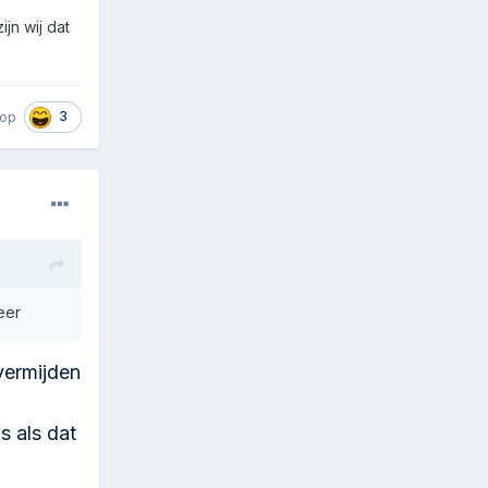
jn wij dat
3
rop
eer
vermijden
s als dat