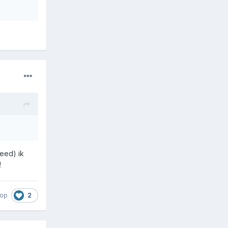
eed) ik
!
2
rop