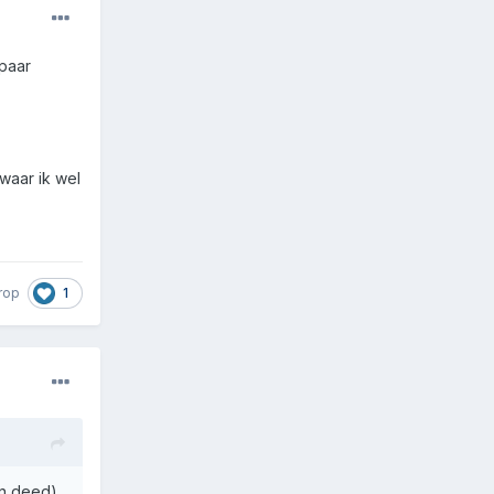
 paar
waar ik wel
1
rop
in deed)