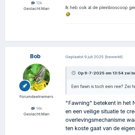
12k
Ik heb ook al de pleinbioscoop ger
Geslacht:
Man
🤣
Bob
Geplaatst
9 juli 2025
(bewerkt)
Op 9-7-2025 om 13:54 zei
b
Een fawn is toch een ree? Zei 
Forumdeelnemers
"Fawning" betekent in het 
14k
en een veilige situatie te cr
Geslacht:
Man
overlevingsmechanisme waarb
ten koste gaat van de eige