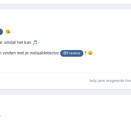
😘
e
ar omdat het kan
🎵
an vinden met je metaaldetector
?
😠
@Freekie
lady jane
reageerde hie
?