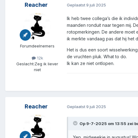
Reacher
Geplaatst
9 juli 2025
Ik heb twee collega’s die ik indivi
maanden ronduit naar tegen mij. De
rotopmerkingen. De andere moet er 
ik merkte vandaag pas dat hij het
Forumdeelnemers
Het is dus een soort wisselwerking
de vruchten pluk. What to do.
12k
Ik kan ze niet ontlopen.
Geslacht:
Zeg ik liever
niet
Reacher
Geplaatst
9 juli 2025
Op 9-7-2025 om 13:55 zei
b
Yep, midweekje in augustus! Wo