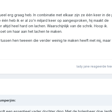
dueel erg graag heb. In combinatie met elkaar zijn ze één keer in de
 één heb ik er al zo’n miljard keer op aangesproken, hij maakt de
altijd heel hard om lachen. Waarschijnlijk van de schrik. Hoop ik.
 doet om haar aan het lachen te maken.
 tussen hen tweeen die verder weinig te maken heeft met mij, maar 
lady jane
reageerde hie
umperjim
:
rdt een essentieel vader dochter ding. Met de holenbeer doe (enf