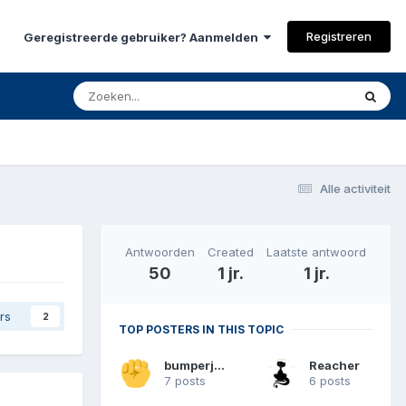
Registreren
Geregistreerde gebruiker? Aanmelden
Alle activiteit
Antwoorden
Created
Laatste antwoord
50
1 jr.
1 jr.
rs
2
TOP POSTERS IN THIS TOPIC
bumperjim
Reacher
7 posts
6 posts