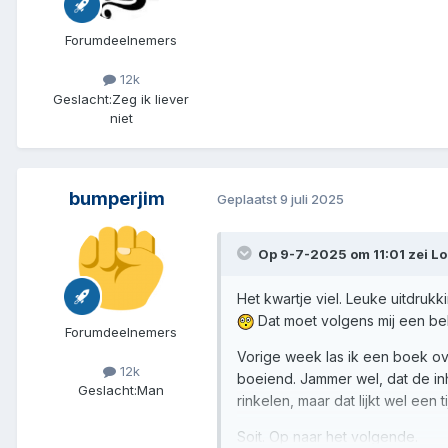
Forumdeelnemers
12k
Geslacht:
Zeg ik liever
niet
bumperjim
Geplaatst
9 juli 2025
Op 9-7-2025 om 11:01 zei
Lo
Het kwartje viel. Leuke uitdruk
Dat moet volgens mij een bell
Forumdeelnemers
Vorige week las ik een boek ov
12k
boeiend. Jammer wel, dat de in
Geslacht:
Man
rinkelen, maar dat lijkt wel een t
Soit. Op naar het volgende.