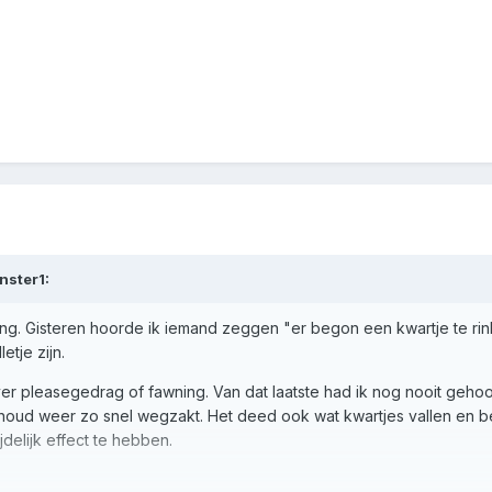
nster1
:
king. Gisteren hoorde ik iemand zeggen "er begon een kwartje te ri
etje zijn.
er pleasegedrag of fawning. Van dat laatste had ik nog nooit gehoo
houd weer zo snel wegzakt. Het deed ook wat kwartjes vallen en be
ijdelijk effect te hebben.