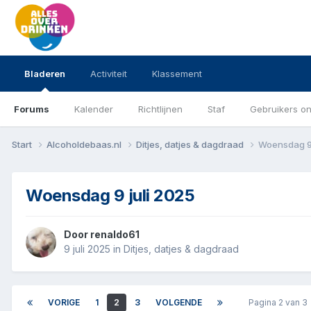
Bladeren
Activiteit
Klassement
Forums
Kalender
Richtlijnen
Staf
Gebruikers on
Start
Alcoholdebaas.nl
Ditjes, datjes & dagdraad
Woensdag 9 
Woensdag 9 juli 2025
Door
renaldo61
9 juli 2025
in
Ditjes, datjes & dagdraad
VORIGE
1
2
3
VOLGENDE
Pagina 2 van 