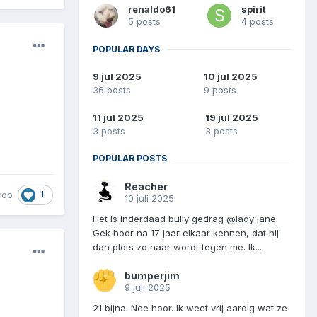
renaldo61
spirit
5 posts
4 posts
POPULAR DAYS
9 jul 2025
10 jul 2025
36 posts
9 posts
11 jul 2025
19 jul 2025
3 posts
3 posts
POPULAR POSTS
Reacher
1
rop
10 juli 2025
Het is inderdaad bully gedrag @lady jane.
Gek hoor na 17 jaar elkaar kennen, dat hij
dan plots zo naar wordt tegen me. Ik...
bumperjim
9 juli 2025
21 bijna. Nee hoor. Ik weet vrij aardig wat ze