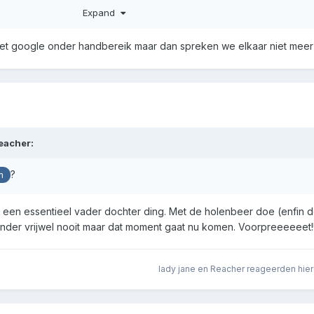
Expand
 met google onder handbereik maar dan spreken we elkaar niet meer
eacher
:
?
m
 een essentieel vader dochter ding. Met de holenbeer doe (enfin d
inder vrijwel nooit maar dat moment gaat nu komen. Voorpreeeeeet!
lady jane
en
Reacher
reageerden hie