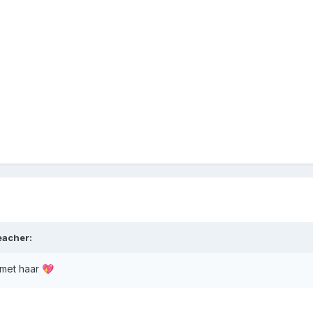
eacher
:
 met haar
💖