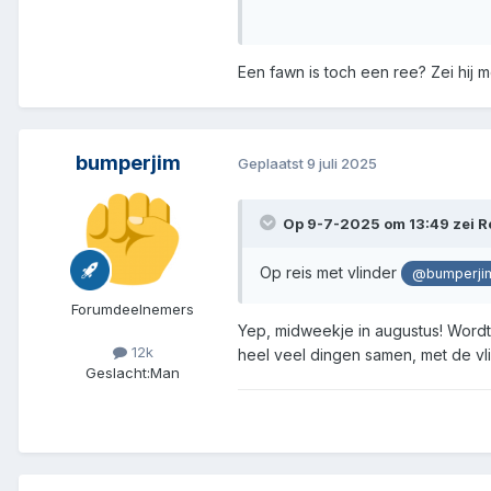
Een fawn is toch een ree? Zei hij
bumperjim
Geplaatst
9 juli 2025
Op 9-7-2025 om 13:49 zei
R
Op reis met vlinder
@bumperji
Forumdeelnemers
Yep, midweekje in augustus! Wordt
12k
heel veel dingen samen, met de vl
Geslacht:
Man