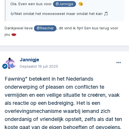
Ola. Even een kus voor
😘
@Jannigje
Niet omdat het moeoeoeeet maar omdat het kan
🎶
🎵
Dankjewel lieve
, dit vind ik fijn! Een kus terug voor
@Reacher
jou
Jannigje
Geplaatst
19 juli 2025
Fawning" betekent in het Nederlands
onderwerping of pleasen om conflicten te
vermijden en een veilige situatie te creëren, vaak
als reactie op een
bedreiging.
Het is een
overlevingsmechanisme waarbij iemand zich
onderdanig of vriendelijk opstelt, zelfs als dat ten
koste gaat van de eigen behoeften of gevoelens.