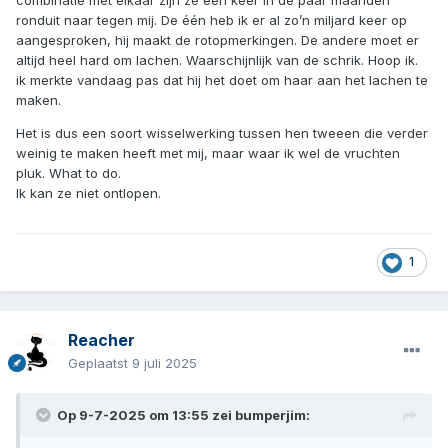
combinatie met elkaar zijn ze één keer in de paar maanden
ronduit naar tegen mij. De één heb ik er al zo’n miljard keer op
aangesproken, hij maakt de rotopmerkingen. De andere moet er
altijd heel hard om lachen. Waarschijnlijk van de schrik. Hoop ik.
ik merkte vandaag pas dat hij het doet om haar aan het lachen te
maken.
Het is dus een soort wisselwerking tussen hen tweeen die verder
weinig te maken heeft met mij, maar waar ik wel de vruchten
pluk. What to do.
Ik kan ze niet ontlopen.
1
Reacher
Geplaatst
9 juli 2025
Op 9-7-2025 om 13:55 zei
bumperjim
: