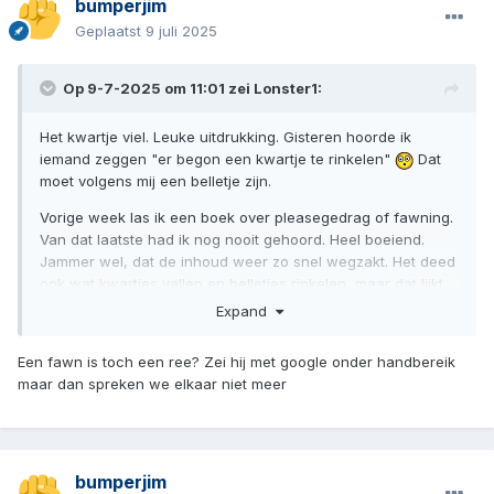
bumperjim
Geplaatst
9 juli 2025
Op 9-7-2025 om 11:01 zei
Lonster1
:
Het kwartje viel. Leuke uitdrukking. Gisteren hoorde ik
iemand zeggen "er begon een kwartje te rinkelen"
Dat
moet volgens mij een belletje zijn.
Vorige week las ik een boek over pleasegedrag of fawning.
Van dat laatste had ik nog nooit gehoord. Heel boeiend.
Jammer wel, dat de inhoud weer zo snel wegzakt. Het deed
ook wat kwartjes vallen en belletjes rinkelen, maar dat lijkt
wel een tijdelijk effect te hebben.
Expand
Soit. Op naar het volgende.
Een fawn is toch een ree? Zei hij met google onder handbereik
maar dan spreken we elkaar niet meer
bumperjim