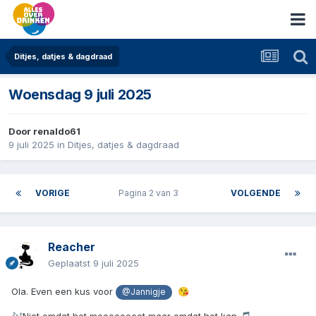
Ditjes, datjes & dagdraad
Woensdag 9 juli 2025
Door
renaldo61
9 juli 2025
in
Ditjes, datjes & dagdraad
VORIGE
Pagina 2 van 3
VOLGENDE
Reacher
Geplaatst
9 juli 2025
Ola. Even een kus voor
😘
@Jannigje
Niet omdat het moeoeoeeet maar omdat het kan