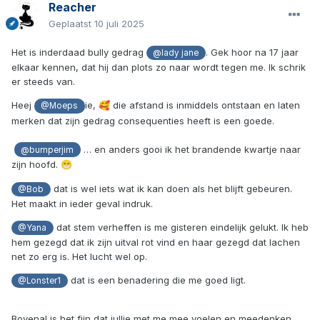
Reacher
Geplaatst
10 juli 2025
Het is inderdaad bully gedrag
. Gek hoor na 17 jaar
@lady jane
elkaar kennen, dat hij dan plots zo naar wordt tegen me. Ik schrik
er steeds van.
Heej
ie,
die afstand is inmiddels ontstaan en laten
🥰
@Moeps
merken dat zijn gedrag consequenties heeft is een goede.
… en anders gooi ik het brandende kwartje naar
@bumperjim
zijn hoofd.
😁
dat is wel iets wat ik kan doen als het blijft gebeuren.
@Bob
Het maakt in ieder geval indruk.
dat stem verheffen is me gisteren eindelijk gelukt. Ik heb
@Yana
hem gezegd dat ik zijn uitval rot vind en haar gezegd dat lachen
net zo erg is. Het lucht wel op.
dat is een benadering die me goed ligt.
@Lonster1
Bovenal is het fijn dat jullie met me mee voelen en meedenken.