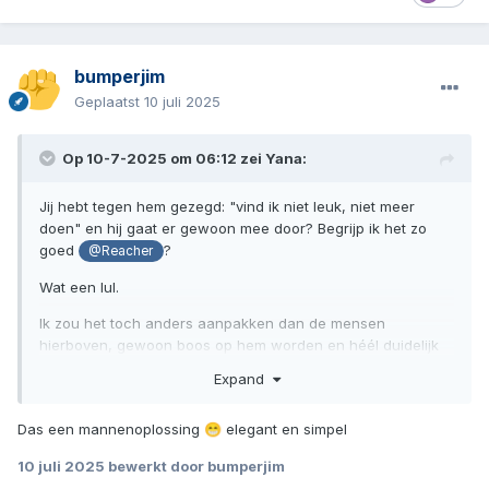
bumperjim
Geplaatst
10 juli 2025
Op 10-7-2025 om 06:12 zei
Yana
:
Jij hebt tegen hem gezegd: "vind ik niet leuk, niet meer
doen" en hij gaat er gewoon mee door? Begrijp ik het zo
goed
?
@Reacher
Wat een lul.
Ik zou het toch anders aanpakken dan de mensen
hierboven, gewoon boos op hem worden en héél duidelijk
zijn mét stemverheffing. Eerlijk en direct, geen geglimlach of
Expand
stiltebehandeling, dan loop je de kans dat je jezelf op gaat
vreten, nee, het moet er bij jou uit en bij hem erin. Is 't ie
Das een mannenoplossing
elegant en simpel
😁
nou helemaal belazerd?
10 juli 2025
bewerkt door bumperjim