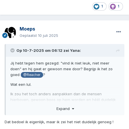
1
1
Moeps
Geplaatst
10 juli 2025
Op 10-7-2025 om 06:12 zei
Yana
:
Jij hebt tegen hem gezegd: "vind ik niet leuk, niet meer
doen" en hij gaat er gewoon mee door? Begrijp ik het zo
goed
?
@Reacher
Wat een lul.
Ik zou het toch anders aanpakken dan de mensen
hierboven, gewoon boos op hem worden en héél duidelijk
zijn mét stemverheffing. Eerlijk en direct, geen geglimlach of
Expand
stiltebehandeling, dan loop je de kans dat je jezelf op gaat
vreten, nee, het moet er bij jou uit en bij hem erin. Is 't ie
Dat bedoel ik eigenlijk, maar ik zei het niet duidelijk genoeg !
nou helemaal belazerd?