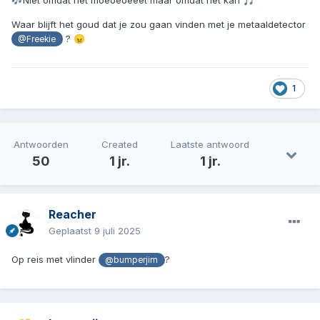
🎶
🎵
Waar blijft het goud dat je zou gaan vinden met je metaaldetector
?
😠
@Freekie
1
Antwoorden
Created
Laatste antwoord
50
1 jr.
1 jr.
Reacher
Geplaatst
9 juli 2025
Op reis met vlinder
?
@bumperjim