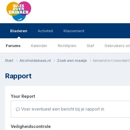
Bladeren
Activiteit
Klassement
Forums
Kalender
Richtlijnen
Staf
Gebruikers on
Start
Alcoholdebaas.nl
Zoek een maatje
Iemand in t noorden
Rapport
Your Report
Voer eventueel een bericht bij je rapport in
Veiligheidscontrole