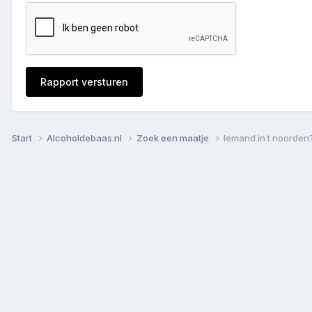
Rapport versturen
Start
Alcoholdebaas.nl
Zoek een maatje
Iemand in t noorden