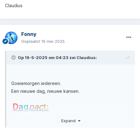
Claudius
Fonny
Geplaatst
19 mei 2025
Op 19-5-2025 om 04:23 zei
Claudius
:
Goeiemorgen iedereen.
Een nieuwe dag, nieuwe kansen.
D
a
g
p
a
c
t:
Claudius
Expand
Fonny
🌞