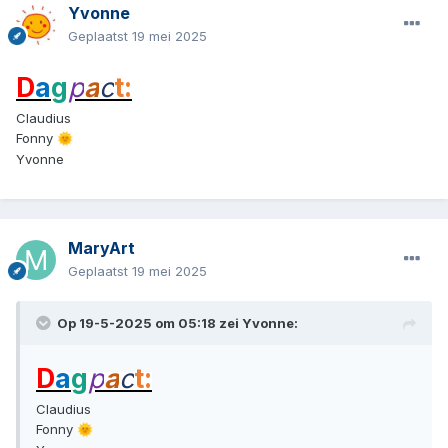
Yvonne
Geplaatst
19 mei 2025
D
a
g
p
a
c
t:
Claudius
Fonny
🌞
Yvonne
MaryArt
Geplaatst
19 mei 2025
Op 19-5-2025 om 05:18 zei
Yvonne
:
D
a
g
p
a
c
t:
Claudius
Fonny
🌞