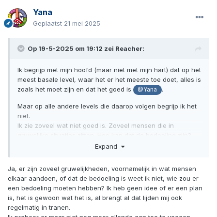
Yana
Geplaatst
21 mei 2025
Op 19-5-2025 om 19:12 zei
Reacher
:
Ik begrijp met mijn hoofd (maar niet met mijn hart) dat op het
meest basale level, waar het er het meeste toe doet, alles is
zoals het moet zijn en dat het goed is
.
@Yana
Maar op alle andere levels die daarop volgen begrijp ik het
niet.
Ik zie zoveel wat niet goed is. Zoveel mensen die in
gruwelijke situaties zitten. Hoe kan dat de bedoeling zijn?
Expand
Is alles écht zoals het zou moeten zijn?
Ja, er zijn zoveel gruwelijkheden, voornamelijk in wat mensen
Enfin, mijn amygdala is fucked up. Waarschijnlijk voel ik
elkaar aandoen, of dat de bedoeling is weet ik niet, wie zou er
daardoor niet die diepe vrede die ik vaak in jouw berichten
een bedoeling moeten hebben? Ik heb geen idee of er een plan
lees.
is, het is gewoon wat het is, al brengt al dat lijden mij ook
regelmatig in tranen.
Ik probeer er maar niet nog meer ellende aan toe te voegen.