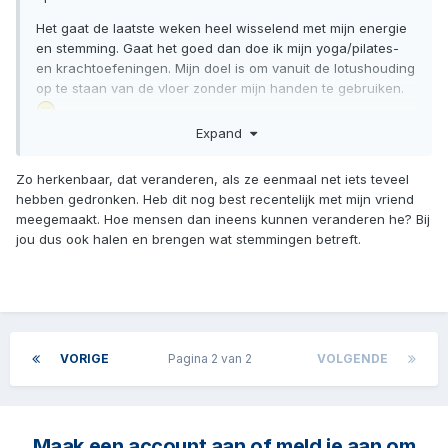
Het gaat de laatste weken heel wisselend met mijn energie
en stemming. Gaat het goed dan doe ik mijn yoga/pilates-
en krachtoefeningen. Mijn doel is om vanuit de lotushouding
op te staan van de vloer zonder mijn handen te gebruiken.
Expand
Gaat het wat minder, dan slaap ik veel en kijk veel op
schermpjes. Alcoholcontrole gaat prima, dwz 1 -2 x in de
Zo herkenbaar, dat veranderen, als ze eenmaal net iets teveel
maand en weinig. Paar dagen geleden op stap met een
hebben gedronken. Heb dit nog best recentelijk met mijn vriend
vriend die flink sterke bieren dronk. Dat stond me erg tegen,
meegemaakt. Hoe mensen dan ineens kunnen veranderen he? Bij
ook hoe hij veranderde in een hard pratende mopperende
jou dus ook halen en brengen wat stemmingen betreft.
oude man.
VORIGE
Pagina 2 van 2
VOLGENDE
Maak een account aan of meld je aan om