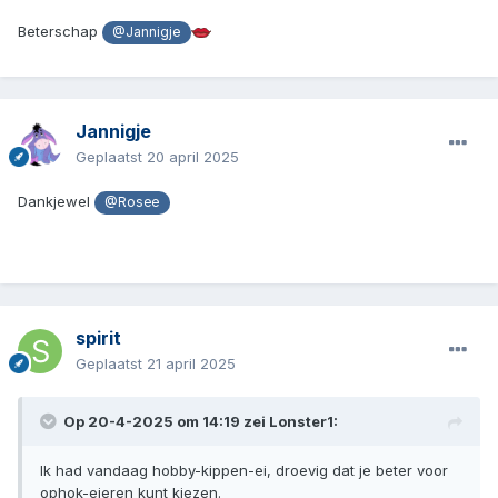
Beterschap
@Jannigje
Jannigje
Geplaatst
20 april 2025
Dankjewel
@Rosee
spirit
Geplaatst
21 april 2025
Op 20-4-2025 om 14:19 zei
Lonster1
:
Ik had vandaag hobby-kippen-ei, droevig dat je beter voor
ophok-eieren kunt kiezen.