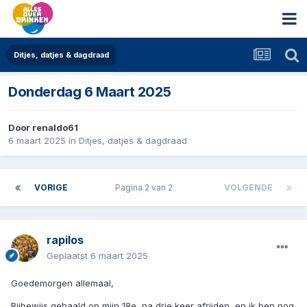
Ditjes, datjes & dagdraad
Donderdag 6 Maart 2025
Door
renaldo61
6 maart 2025
in
Ditjes, datjes & dagdraad
VORIGE
Pagina 2 van 2
VOLGENDE
rapilos
Geplaatst
6 maart 2025
Goedemorgen allemaal,
Rijbewijs gehaald op mijn 18e, na drie keer afrijden, en ik ben nog