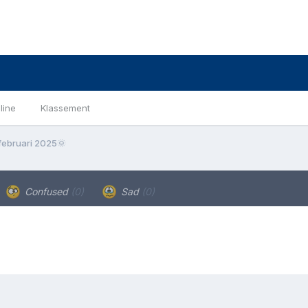
line
Klassement
ebruari 2025🌞
Confused
(0)
Sad
(0)