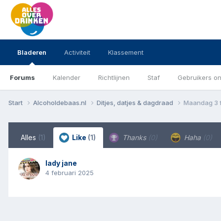
Bladeren
Activiteit
Klassement
Forums
Kalender
Richtlijnen
Staf
Gebruikers on
Start
Alcoholdebaas.nl
Ditjes, datjes & dagdraad
Maandag 3 f
Alles
(1)
Like
(1)
Thanks
(0)
Haha
(0)
lady jane
4 februari 2025