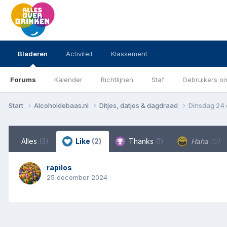
Bladeren
Activiteit
Klassement
Forums
Kalender
Richtlijnen
Staf
Gebruikers on
Start
Alcoholdebaas.nl
Ditjes, datjes & dagdraad
Dinsdag 24
Alles
(3)
Like
(2)
Thanks
(1)
Haha
(0)
rapilos
25 december 2024