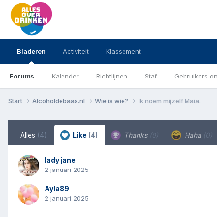
Bladeren
Activiteit
Klassement
Forums
Kalender
Richtlijnen
Staf
Gebruikers on
Start
Alcoholdebaas.nl
Wie is wie?
Ik noem mijzelf Maia.
Alles
(4)
Like
(4)
Thanks
(0)
Haha
(0)
lady jane
2 januari 2025
Ayla89
2 januari 2025