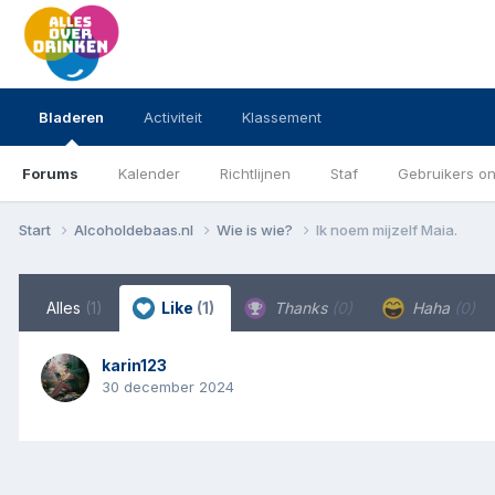
Bladeren
Activiteit
Klassement
Forums
Kalender
Richtlijnen
Staf
Gebruikers on
Start
Alcoholdebaas.nl
Wie is wie?
Ik noem mijzelf Maia.
Alles
(1)
Like
(1)
Thanks
(0)
Haha
(0)
karin123
30 december 2024