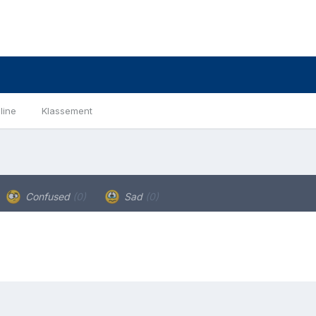
line
Klassement
Confused
(0)
Sad
(0)