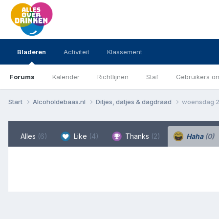
Bladeren
Activiteit
Klassement
Forums
Kalender
Richtlijnen
Staf
Gebruikers on
Start
Alcoholdebaas.nl
Ditjes, datjes & dagdraad
woensdag 2
Alles
(6)
Like
(4)
Thanks
(2)
Haha
(0)