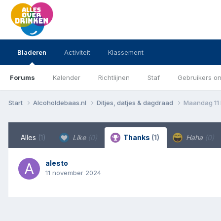
Bladeren
Activiteit
Klassement
Forums
Kalender
Richtlijnen
Staf
Gebruikers on
Start
Alcoholdebaas.nl
Ditjes, datjes & dagdraad
Maandag 11
Alles
(1)
Like
(0)
Thanks
(1)
Haha
(0)
alesto
11 november 2024